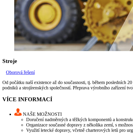
Stroje
Oborová řešení
Od počátku naší existence až do současnosti, tj. během posledních 20
podniků a strojírenských společností. Přeprava výrobního zařízení tv
VÍCE INFORMACÍ
NAŠE MOŽNOSTI
Doručení nadměrných a těžkých komponentů a konstrukc
Organizace současné dopravy z několika zemí, s možnost
Využití letecké dopravy, včetně charterových letů pro ur