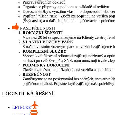
Příprava úředních dokladů
Organizace přepravy a podpora na základě akreditivu.
Dovozní služby s využitím vlastního doprovodu nebo cer
Pojištění "všech rizik". Zboží lze pojistit u největších
(Švýcarsko) a u dalších předních pojišťovacích společnos
NAŠE PŘEDNOSTI
ROKY ZKUŠENSOTÍ
Více než 20 let se specializujeme na Klienty ze strojí
VLASTNÍ VOZOVÝ PARK
S naším vlastním vozovým parkem vozidel zajišťujeme be
KOMPLEXNÍ SLUŽBY
Vysoce kvalifikovaní odborníci zajišťují nezbytný a opti
nachází po celé Evropě a SNS, nám umožňují trvale zlep
PODMÍNKY DORUČENÍ
Zkušení zaměstnanci, přizpůsobená vozidla a spolehliví 
BEZPEČNOST
Zaměřujeme se na poskytování bezpečných, inovativních 
pojištěnou událost. Pojistné krytí zajišťuje náš spolehli
LOGISTICKÁ ŘEŠENÍ
LETECKE