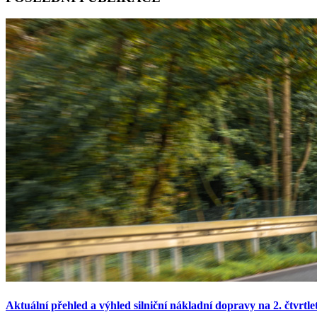
Aktuální přehled a výhled silniční nákladní dopravy na 2. čtvrtle