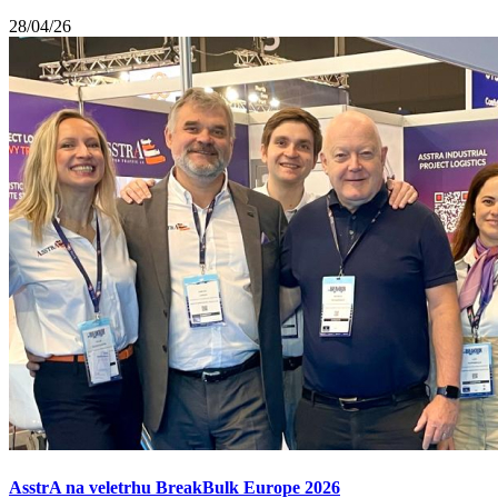
28/04/26
AsstrA na veletrhu BreakBulk Europe 2026