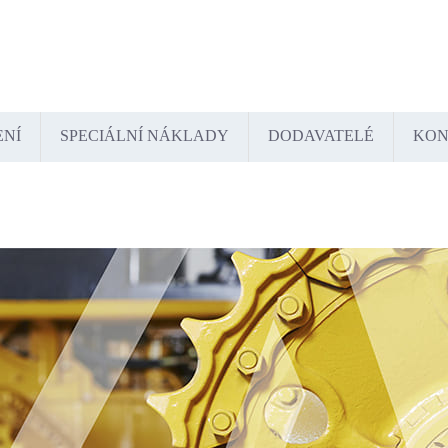
tschland
España
France
Italia
Lietuva
Polska
România
Türkiye
USA
Казахстан
Узбекистан
ENÍ
SPECIÁLNÍ NÁKLADY
DODAVATELÉ
KON