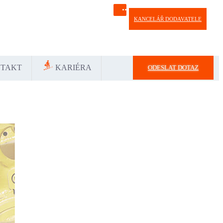
KANCELÁŘ DODAVATELE
Україна
中国-中文
საქართველოს
България
TAKT
KARIÉRA
ODESLAT DOTAZ