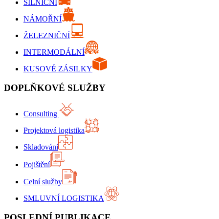
SILNIČNÍ
NÁMOŘNÍ
ŽELEZNIČNÍ
INTERMODÁLNÍ
KUSOVÉ ZÁSILKY
DOPLŇKOVÉ SLUŽBY
Consulting
Projektová logistika
Skladování
Pojištění
Celní služby
SMLUVNÍ LOGISTIKA
POSLEDNÍ PUBLIKACE