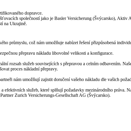
tifikovaného dopravce.
 pojišťovacích společností jako je Basler Versicherung (Švýcarsko), Ak
tí na Ukrajině.
renského průmyslu, což nám umožňuje nabízet řešení přizpůsobená indi
zpečnou přepravu nákladu libovolné velikosti a konfigurace.
mální rozsah služeb souvisejících s přepravou a celním odbavením. Naše
šovat proces nákladní přepravy.
partneři nám umožňují zajistit doručení vašeho nákladu dle vašich poža
a efektivních služeb, které splňují požadavky mezinárodního práva. Na
vý Partner Zurich Versicherungs-Gesellschaft AG (Švýcarsko).