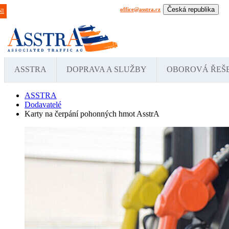
Česká republika
office@asstra.cz
+42 029 630 03 11
Praha
NI
International
Deu
ASSTRA
DOPRAVA A SLUŽBY
OBOROVÁ ŘEŠ
ASSTRA
Dodavatelé
Karty na čerpání pohonných hmot AsstrA