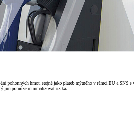
rpání pohonných hmot, stejně jako plateb mýtného v rámci EU a SNS s v
terý jim pomůže minimalizovat rizika.