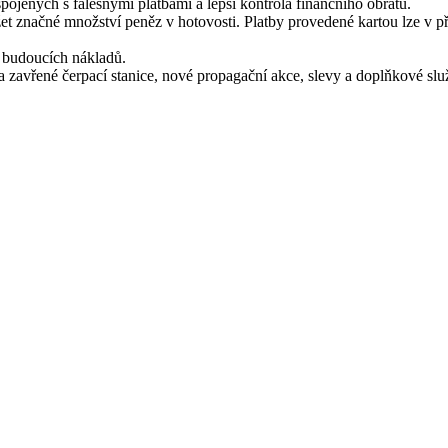
ojených s falešnými platbami a lepší kontrola finančního obratu.
t značné množství peněz v hotovosti. Platby provedené kartou lze v pří
 budoucích nákladů.
zavřené čerpací stanice, nové propagační akce, slevy a doplňkové služ