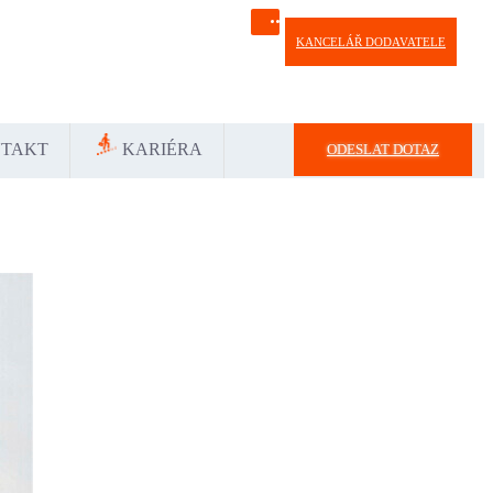
KANCELÁŘ DODAVATELE
Україна
中国-中文
საქართველოს
България
TAKT
KARIÉRA
ODESLAT DOTAZ