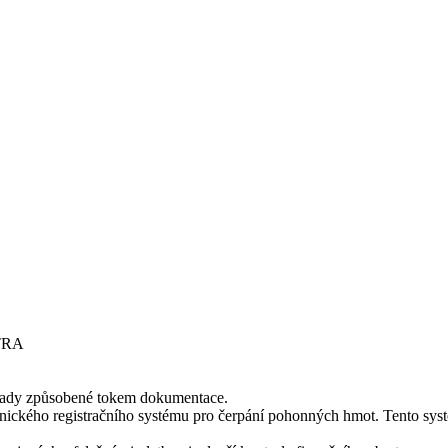
TRA
áklady způsobené tokem dokumentace.
onického registračního systému pro čerpání pohonných hmot. Tento syst