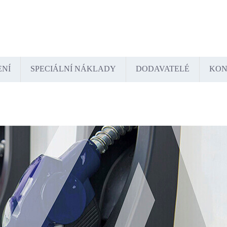
tschland
España
France
Italia
Lietuva
Polska
România
Türkiye
USA
Казахстан
Узбекистан
ENÍ
SPECIÁLNÍ NÁKLADY
DODAVATELÉ
KON