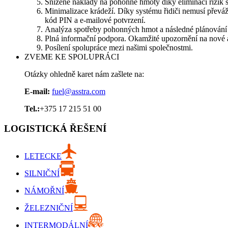
Snížené náklady na pohonné hmoty díky eliminaci rizik sp
Minimalizace krádeží. Díky systému řidiči nemusí převáže
kód PIN a e-mailové potvrzení.
Analýza spotřeby pohonných hmot a následné plánování
Plná informační podpora. Okamžité upozornění na nové a 
Posílení spolupráce mezi našimi společnostmi.
ZVEME KE SPOLUPRÁCI
Otázky ohledně karet nám zašlete na:
E-mail:
fuel@asstra.com
Tel.:
+375 17 215 51 00
LOGISTICKÁ ŘEŠENÍ
LETECKE
SILNIČNÍ
NÁMOŘNÍ
ŽELEZNIČNÍ
INTERMODÁLNÍ