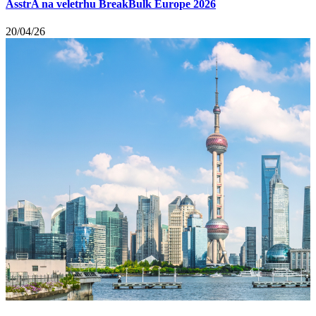
AsstrA na veletrhu BreakBulk Europe 2026
20/04/26