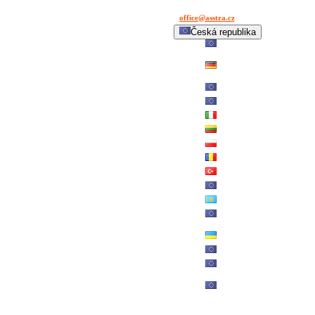
office@asstra.cz
+42 029 630 03 11
Česká republika
International
Deutschland
España
France
Italia
Lietuva
Polska
România
Türkiye
USA
Казахстан
Узбекистан
Україна
中国-中文
საქართველოს
България