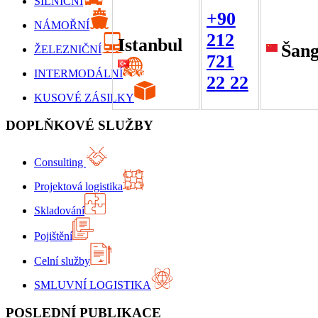
SILNIČNÍ
+90
NÁMOŘNÍ
212
Istanbul
Šang
ŽELEZNIČNÍ
721
INTERMODÁLNÍ
22 22
KUSOVÉ ZÁSILKY
DOPLŇKOVÉ SLUŽBY
Consulting
Projektová logistika
Skladování
Pojištění
Celní služby
SMLUVNÍ LOGISTIKA
POSLEDNÍ PUBLIKACE