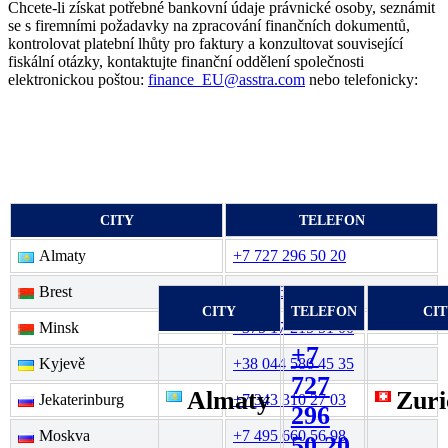
Chcete-li získat potřebné bankovní údaje právnické osoby, seznámit
se s firemními požadavky na zpracování finančních dokumentů,
kontrolovat platební lhůty pro faktury a konzultovat související
fiskální otázky, kontaktujte finanční oddělení společnosti
elektronickou poštou:
finance_EU@asstra.com
nebo telefonicky:
CITY
TELEFON
Almaty
+7 727 296 50 20
Brest
+375 162 53 11 35
CITY
TELEFON
CI
Minsk
+375 17 215 51 00
+7
Kyjevě
+38 044 586 45 35
727
Almaty
Zuri
Jekaterinburg
+7 343 310 27 03
296
Moskva
+7 495 660 56 98
50 20