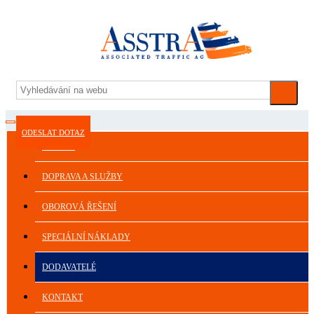
ODESLAT DOTAZ
ASSTRA
DOPRAVA A SLUŽBY
OBOROVÁ ŘEŠENÍ
SPECIÁLNÍ NÁKLADY
DODAVATELÉ
KONTAKT