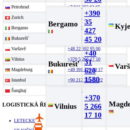
Petrohrad
+7 911 292 62 65
+390
Zurich
+41 44 211 72 63
35
Bergamo
Kyj
Bergamo
+390 35 427 45 20
427
45 20
Bukurešť
+40 31 620 1580
Varšavě
+48 22 592 95 00
+40
Vilnius
+370 5 266 17 10
31
Bukurešť
Varš
620
Magdeburg
+49 391 726 59 17
1580
Istanbul
+90 212 721 22 22
Šanghaj
+86 21 604 00 578
+370
Magde
LOGISTICKÁ ŘEŠENÍ
Vilnius
5 266
17 10
LETECKE