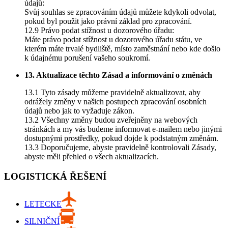
údajů:
Svůj souhlas se zpracováním údajů můžete kdykoli odvolat,
pokud byl použit jako právní základ pro zpracování.
12.9 Právo podat stížnost u dozorového úřadu:
Máte právo podat stížnost u dozorového úřadu státu, ve
kterém máte trvalé bydliště, místo zaměstnání nebo kde došlo
k údajnému porušení vašeho soukromí.
13. Aktualizace těchto Zásad a informování o změnách
13.1 Tyto zásady můžeme pravidelně aktualizovat, aby
odrážely změny v našich postupech zpracování osobních
údajů nebo jak to vyžaduje zákon.
13.2 Všechny změny budou zveřejněny na webových
stránkách a my vás budeme informovat e-mailem nebo jinými
dostupnými prostředky, pokud dojde k podstatným změnám.
13.3 Doporučujeme, abyste pravidelně kontrolovali Zásady,
abyste měli přehled o všech aktualizacích.
LOGISTICKÁ ŘEŠENÍ
LETECKE
SILNIČNÍ