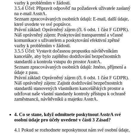
vazby k problémům v žádosti.
3.5.4 Účel: Připravit odpověď na požadavek uživatele zaslaný
na e-mail AsstrA.
Seznam zpracovávaných osobních údajů: E-mail, další údaje,
které uvedete ve své poptávce.
Právní základ: Oprávněný zájem (čl. 6 odst. 1 část F GDPR).
Náš oprávněný zájem: Poskytování transparentní a včasné
komunikace s uživatelem a poskytování efektivní zpětné
vazby k problémům v žádosti.
3.5.5 Účel: Vystavit dočasnou propustku návštěvníkům
kanceláře, aby bylo zajištěno dodržování bezpečnostních
standardů a kontrola vstupu do prostor AsstrA.
Seznam zpracovávaných osobních údajů: Jméno, příjmení a
údaje z pasu.
Právní základ: Oprávněný zájem (čl. 6 odst. 1 část F GDPR).
Náš oprávněný zájem: Zajistit dodržování bezpečnostních
standardů stanovených vlastníkem kancelářských prostor a
udržovat naše vlastní standardy kontroly přístupu k ochraně
zaměstnanců, návštěvníků a majetku AsstrA.
4. Co se stane, když odmítnete poskytnout AsstrA své
osobní údaje pro účely uvedené v části 3 Zásad?
4.1 Pokud se rozhodnete neposkytnout nám své osobní údaje,