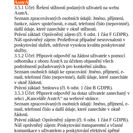
AsstrA
3.5.1 Účel: Řešení stížností podaných uživateli na webu
AsstrA.
Seznam zpracovávaných osobních údajů: Jméno, příjmení,
funkce, název společnosti, e-mail, telefonní číslo (nepovinné),
další údaje, které zanecháte v okně stížnosti.
Právní základ: Oprávněný zájem (čl. 6 odst. 1 část F GDPR).
Náš oprávněný zájem: Prošetřovat případné nesrovnalosti v
poskytování služeb, udržovat vysokou kvalitu poskytované
služby.
3.5.2 Účel: Připravit odpověď na žádost uživatele s pomocí
odborníka z oboru AsstrA za účelem objasnění všech
podrobností požadovaných pro konkrétní zásilku.
Seznam osobních údajů ke zpracování: Jméno, příjmení, e-
mail, telefonní číslo (nepovinné), další údaje, které zanecháte
v okně žádosti.
Právní základ: Smlouva (čl. 6 odst. 1 část B GDPR).
3.5.3 Účel: Připravit odpověď na dotaz uživatele zanechaný v
sekci „Kanceláře AsstrA“ na webové stránce.
Seznam zpracovávaných osobních údajů: Jméno, příjmení, e-
mail, telefonní číslo a další údaje, které zanecháte v okně
žádosti.
Právní základ: Oprávněný zájem (čl. 6 odst. 1 část F GDPR).
Náš oprávněný zájem: Poskytování transparentní a včasné
komunikace s uživatelem a poskytování efektivní zpětné