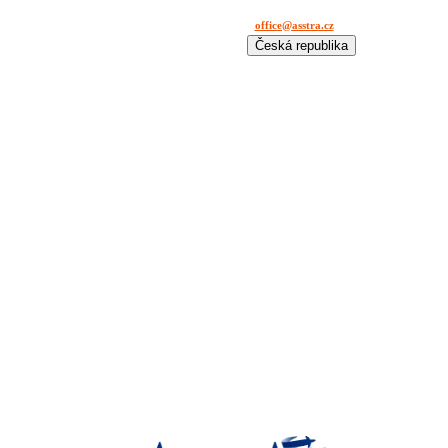
office@asstra.cz
+42 029 630 03 11
Česká republika
International
Deutschland
España
France
Italia
Lietuva
Polska
România
Türkiye
USA
Казахстан
Узбекистан
Україна
中国-中文
საქართველოს
България