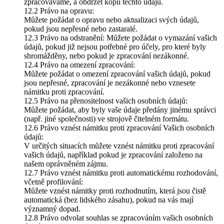
zpracováváme, a obdržet kopii těchto údajů.
12.2 Právo na opravu:
Můžete požádat o opravu nebo aktualizaci svých údajů,
pokud jsou nepřesné nebo zastaralé.
12.3 Právo na odstranění: Můžete požádat o vymazání vašich
údajů, pokud již nejsou potřebné pro účely, pro které byly
shromážděny, nebo pokud je zpracování nezákonné.
12.4 Právo na omezení zpracování:
Můžete požádat o omezení zpracování vašich údajů, pokud
jsou nepřesné, zpracování je nezákonné nebo vznesete
námitku proti zpracování.
12.5 Právo na přenositelnost vašich osobních údajů:
Můžete požádat, aby byly vaše údaje předány jinému správci
(např. jiné společnosti) ve strojově čitelném formátu.
12.6 Právo vznést námitku proti zpracování Vašich osobních
údajů:
V určitých situacích můžete vznést námitku proti zpracování
vašich údajů, například pokud je zpracování založeno na
našem oprávněném zájmu.
12.7 Právo vznést námitku proti automatickému rozhodování,
včetně profilování:
Můžete vznést námitky proti rozhodnutím, která jsou čistě
automatická (bez lidského zásahu), pokud na vás mají
významný dopad.
12.8 Právo odvolat souhlas se zpracováním vašich osobních