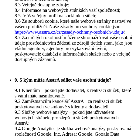
8.3 Veřejně dostupné zdroje;
8.4 Informace na webových stránkách vaší společnosti;
8.5. Váš veřejný profil na sociálních sítích;
8.6 Ze souborů cookie, které naše webové stránky nastaví ve
vašem prohlížeči. Naše zásady pro soubory cookie jsou
https://www.asstra.cz/cz/zasady-ochrany-osobnich-udaju/
;
8.7 Za určitých okolností můžeme shromažďovat vaše osobní
údaje prostřednictvím žádostí ze zdrojů třetích stran, jako jsou
vládní agentury, agentury pro vykazování úvěrů,
poskytovatelé databází a informačních služeb nebo z veřejně
dostupných záznamů.
9. S kým může AsstrA sdílet vaše osobní údaje?
9.1 Klientům – pokud jste dodavatel, k realizaci služeb, které
s vámi máte nasmlouvané.
9.2 Zaměstnancům kanceláří AsstrA - za realizaci služeb
poskytovaných ve smlouvě s klienty a dodavateli.
9.3 Služby webové analýzy – pokud jste uživatelem
webových stránek, pro zlepšení služeb poskytovaných
AsstrA:
9.4 Google Analytics je služba webové analýzy poskytovaná
společností Google, Inc. Adresa: Google, Google Data