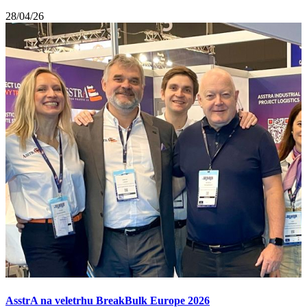
28/04/26
AsstrA na veletrhu BreakBulk Europe 2026