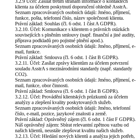
3.2.9 Účel: Zasílat třetím stranám informace o kontaktech
klienta za účelem poskytnutí doporučení ohledně AsstrA.
Seznam zpracovávaných osobních údajů: Jméno, příjmení,
funkce, pošta, telefonní číslo, název společnosti klienta.
Právní základ: Souhlas (čl. 6 odst. 1 část A GDPR).
3.2.10. Účel: Komunikace s klientem o právních otázkách
souvisejících s plněním smlouvy (např. finanční a jiné audity,
příprava podkladů pro pojistné plnění apod.).
Seznam zpracovávaných osobních údajů: Jméno, příjmení, e-
mail, funkce.
Právní základ: Smlouva (čl. 6 odst. 1 část B GDPR).
3.2.11. Účel: Zasílat zprávy klientům za účelem potvrzení
souladu AsstrA s mezinárodními standardy (např. standardy
CO2).
Seznam zpracovávaných osobních údajů: Jméno, příjmení, e-
mail, funkce, obor činnosti.
Právní základ: Smlouva (čl. 6 odst. 1 část B GDPR).
3.2.12. Účel: Provádění klientských průzkumů za účelem
analýzy a zlepšení kvality poskytovaných služeb.
Seznam zpracovávaných osobních údajů: Jméno, telefonní
číslo, e-mail, pozice, jazykové znalosti a země.
Právní základ: Oprávněný zájem (čl. 6 odst. 1 část F GDPR).
Náš oprávněný zájem: Sbírat relevantní zpětnou vazbu od
našich klientů, neustále zlepšovat kvalitu našich služeb.
3.2.13. Účel: Hledání nových klientů a analýza jejich potřeb,