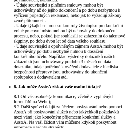
- Údaje související s plněním smlouvy mohou být
uchovávány až do jejího dokončení a po dobu nezbytnou k
vyřízení případných reklamací, nebo jak to vyžadují zákony
země přítomnosti.
- Údaje týkající se procesu kontroly životopisu pro konkrétní
volné pracovní místo mohou být uchovány do dokončení
procesu, nebo, pokud jste souhlasili se zařazením do talentové
skupiny, po dobu dvou let od data vašeho souhlasu.
- Údaje související s oprávněným zájmem AsstrA mohou být
uchovávány po dobu nezbytně nutnou k dosažení
konkrétního účelu. Například výsledky dotazníků našich
zákazníků jsou uchovávány po dobu 3 měsíců od data
dotazníku, údaje potřebné k ověření dodavatele z hlediska
bezpečnosti přepravy jsou uchovávány do ukončení
spolupráce s dodavatelem atd.
8. Jak může AsstrA získat vaše osobní údaje?
8.1 Od vás osobně (z komunikace, včetně z vyplněných
formulářů na Webu);
8.2 Další správci údajů za účelem poskytování nebo pomoci
AsstrA při poskytování služeb nebo jakýchkoli požadavků
mezi vámi jako konečným příjemcem konkrétní služby a
AsstrA. Na vaši žádost vám můžeme kdykoli poskytnout
informace o těchto stranách;