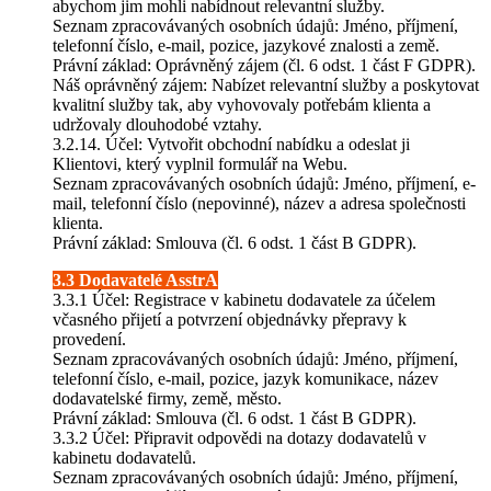
abychom jim mohli nabídnout relevantní služby.
Seznam zpracovávaných osobních údajů: Jméno, příjmení,
telefonní číslo, e-mail, pozice, jazykové znalosti a země.
Právní základ: Oprávněný zájem (čl. 6 odst. 1 část F GDPR).
Náš oprávněný zájem: Nabízet relevantní služby a poskytovat
kvalitní služby tak, aby vyhovovaly potřebám klienta a
udržovaly dlouhodobé vztahy.
3.2.14. Účel: Vytvořit obchodní nabídku a odeslat ji
Klientovi, který vyplnil formulář na Webu.
Seznam zpracovávaných osobních údajů: Jméno, příjmení, e-
mail, telefonní číslo (nepovinné), název a adresa společnosti
klienta.
Právní základ: Smlouva (čl. 6 odst. 1 část B GDPR).
3.3 Dodavatelé AsstrA
3.3.1 Účel: Registrace v kabinetu dodavatele za účelem
včasného přijetí a potvrzení objednávky přepravy k
provedení.
Seznam zpracovávaných osobních údajů: Jméno, příjmení,
telefonní číslo, e-mail, pozice, jazyk komunikace, název
dodavatelské firmy, země, město.
Právní základ: Smlouva (čl. 6 odst. 1 část B GDPR).
3.3.2 Účel: Připravit odpovědi na dotazy dodavatelů v
kabinetu dodavatelů.
Seznam zpracovávaných osobních údajů: Jméno, příjmení,