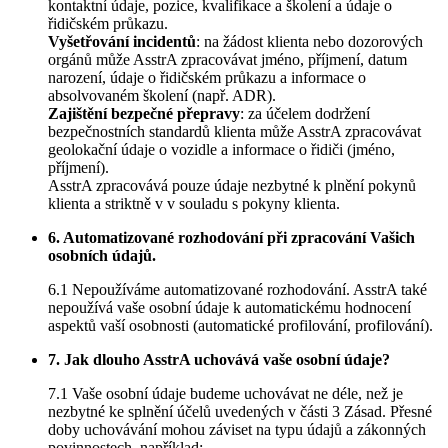
kontaktní údaje, pozice, kvalifikace a školení a údaje o
řidičském průkazu.
Vyšetřování incidentů
: na žádost klienta nebo dozorových
orgánů může AsstrA zpracovávat jméno, příjmení, datum
narození, údaje o řidičském průkazu a informace o
absolvovaném školení (např. ADR).
Zajištění bezpečné přepravy
: za účelem dodržení
bezpečnostních standardů klienta může AsstrA zpracovávat
geolokační údaje o vozidle a informace o řidiči (jméno,
příjmení).
AsstrA zpracovává pouze údaje nezbytné k plnění pokynů
klienta a striktně v v souladu s pokyny klienta.
6. Automatizované rozhodování při zpracování Vašich
osobních údajů.
6.1 Nepoužíváme automatizované rozhodování. AsstrA také
nepoužívá vaše osobní údaje k automatickému hodnocení
aspektů vaší osobnosti (automatické profilování, profilování).
7. Jak dlouho AsstrA uchovává vaše osobní údaje?
7.1 Vaše osobní údaje budeme uchovávat ne déle, než je
nezbytné ke splnění účelů uvedených v části 3 Zásad. Přesné
doby uchovávání mohou záviset na typu údajů a zákonných
povinnostech, například: