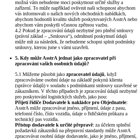
možná vám nebudeme moci poskytnout určité služby a
zařízení. To může například ovlivnit naši schopnost abychom
vás informovali o našich nových obchodních nabídkách,
abychom hodnotili kvalitu služeb poskytovaných AsstrA nebo
abychom vám poskytli včasnou zpětnou vazbu.
4.2 Pokud je zpracování údajů nezbytné pro plnění smlouvy
(právní základ – „Smlouva“), odmítnutí poskytnutí údajů
může mít za následek, že nebudeme schopni splnit podmínky
smlouvy, kterou jsme s vámi uzavřeli.
5. Kdy může AsstrA jednat jako zpracovatel při
zpracování vašich osobních údajů?
5.1 Můžeme působit jako
zpracovatel údajů
, když
zpracováváme osobní údaje na základě pokynů klienta
(správce údajů) v souladu s podmínkami smlouvy uzavřené se
zákazníkem. V těchto případech je zpracování údajů nezbytné
pro poskytování logistických služeb, jako jsou:
Přijetí řidiče Dodavatele k nakládce pro Objednatele
:
AsstrA může zpracovávat jméno, příjmení, údaje z pasu,
telefonní číslo, číslo vozidla, údaje o řidičském průkazu a
technický pas vozidla.
Přístup dodavatele k určité přepravě
: za účelem splnění
požadavků zákazníků na přepravní standardy může AsstrA
zpracovávat osobní údaje dodavatele, jako je jméno, příjmení,