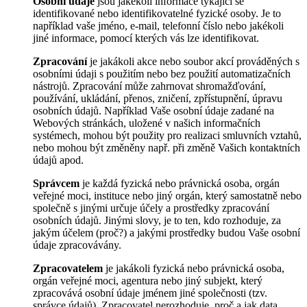
Osobní údaje
jsou jakékoli informace týkající se
identifikované nebo identifikovatelné fyzické osoby. Je to
například vaše jméno, e-mail, telefonní číslo nebo jakékoli
jiné informace, pomocí kterých vás lze identifikovat.
Zpracování
je jakákoli akce nebo soubor akcí prováděných s
osobními údaji s použitím nebo bez použití automatizačních
nástrojů. Zpracování může zahrnovat shromažďování,
používání, ukládání, přenos, zničení, zpřístupnění, úpravu
osobních údajů. Například Vaše osobní údaje zadané na
Webových stránkách, uložené v našich informačních
systémech, mohou být použity pro realizaci smluvních vztahů,
nebo mohou být změněny např. při změně Vašich kontaktních
údajů apod.
Správcem
je každá fyzická nebo právnická osoba, orgán
veřejné moci, instituce nebo jiný orgán, který samostatně nebo
společně s jinými určuje účely a prostředky zpracování
osobních údajů. Jinými slovy, je to ten, kdo rozhoduje, za
jakým účelem (proč?) a jakými prostředky budou Vaše osobní
údaje zpracovávány.
Zpracovatelem
je jakákoli fyzická nebo právnická osoba,
orgán veřejné moci, agentura nebo jiný subjekt, který
zpracovává osobní údaje jménem jiné společnosti (tzv.
správce údajů). Zpracovatel nerozhoduje, proč a jak data