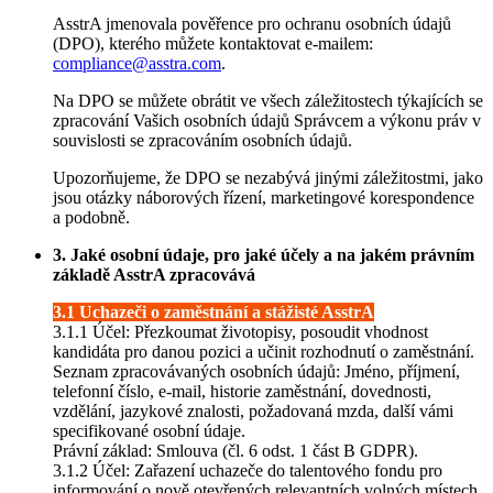
AsstrA jmenovala pověřence pro ochranu osobních údajů
(DPO), kterého můžete kontaktovat e-mailem:
compliance@asstra.com
.
Na DPO se můžete obrátit ve všech záležitostech týkajících se
zpracování Vašich osobních údajů Správcem a výkonu práv v
souvislosti se zpracováním osobních údajů.
Upozorňujeme, že DPO se nezabývá jinými záležitostmi, jako
jsou otázky náborových řízení, marketingové korespondence
a podobně.
3. Jaké osobní údaje, pro jaké účely a na jakém právním
základě AsstrA zpracovává
3.1 Uchazeči o zaměstnání a stážisté AsstrA
3.1.1 Účel: Přezkoumat životopisy, posoudit vhodnost
kandidáta pro danou pozici a učinit rozhodnutí o zaměstnání.
Seznam zpracovávaných osobních údajů: Jméno, příjmení,
telefonní číslo, e-mail, historie zaměstnání, dovednosti,
vzdělání, jazykové znalosti, požadovaná mzda, další vámi
specifikované osobní údaje.
Právní základ: Smlouva (čl. 6 odst. 1 část B GDPR).
3.1.2 Účel: Zařazení uchazeče do talentového fondu pro
informování o nově otevřených relevantních volných místech