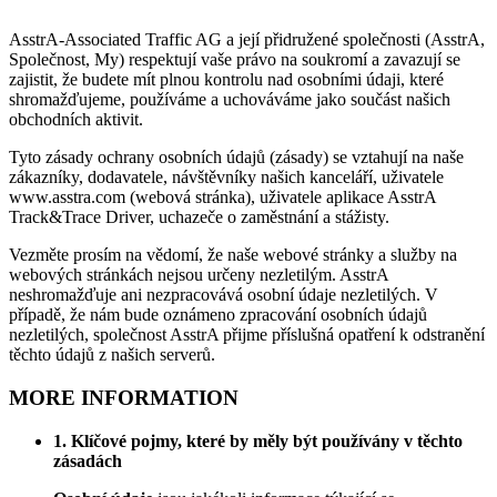
AsstrA-Associated Traffic AG a její přidružené společnosti (AsstrA,
Společnost, My) respektují vaše právo na soukromí a zavazují se
zajistit, že budete mít plnou kontrolu nad osobními údaji, které
shromažďujeme, používáme a uchováváme jako součást našich
obchodních aktivit.
Tyto zásady ochrany osobních údajů (zásady) se vztahují na naše
zákazníky, dodavatele, návštěvníky našich kanceláří, uživatele
www.asstra.com (webová stránka), uživatele aplikace AsstrA
Track&Trace Driver, uchazeče o zaměstnání a stážisty.
Vezměte prosím na vědomí, že naše webové stránky a služby na
webových stránkách nejsou určeny nezletilým. AsstrA
neshromažďuje ani nezpracovává osobní údaje nezletilých. V
případě, že nám bude oznámeno zpracování osobních údajů
nezletilých, společnost AsstrA přijme příslušná opatření k odstranění
těchto údajů z našich serverů.
MORE INFORMATION
1. Klíčové pojmy, které by měly být používány v těchto
zásadách