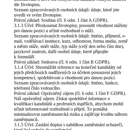
dle životopisu.
Seznam zpracovávaných osobních údajů: údaje, které jste
uvedli ve svém životopise.
Právní základ: Souhlas (čl. 6 odst. 1 část A GDPR).
3.1.3 Účel: Přezkoumat životopisy, posoudit vhodnost stážisty
pro danou pozici a učinit rozhodnutí o stáži.
Seznam zpracovávaných osobních údajů: Jméno, příjmení, e-
mail, vzdělávací instituce, kurz, odbornost, forma studia, země
a město stáže, směr stáže, typ stáže (celý den nebo část dne),
jazykové znalosti, další osobní údaje, které připojíte
k formuláři
Právní základ: Smlouva (čl. 6 odst. 1 část B GDPR).
3.1.4 Účel: Shromáždit reference na konečné kandidáty od
jejich předchozích nadřízených za účelem posouzení jejich
kompetencí, spolehlivosti a vhodnosti pro danou pozici.
Seznam zpracovávaných osobních údajů: Jméno, funkce,
telefonní číslo vedoucího.
Právní základ: Oprávněný zájem (čl. 6 odst. 1 část F GDPR).
Náš oprávněný zájem: Získat spolehlivé informace o
kvalifikaci kandidátů a profesních úspěších, abychom mohli
učinit informované rozhodnutí o přijetí. To pomáhá
minimalizovat zaměstnanecká rizika a zajišťuje kvalitu náboru
zaměstnanců.
3.1.5 Účel: Zaslání dopisu s nabídkou zaměstnání uchazeči,
který byl vybrán do zaměstnání.