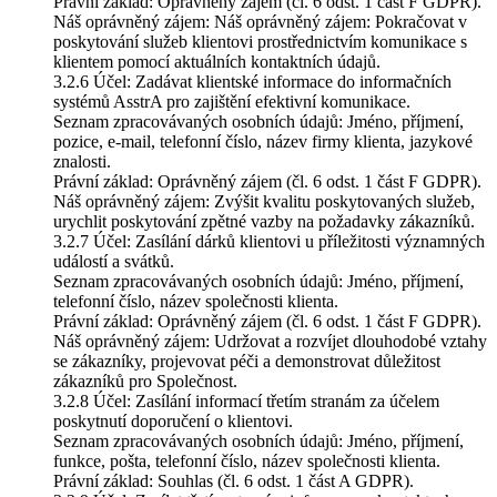
Právní základ: Oprávněný zájem (čl. 6 odst. 1 část F GDPR).
Náš oprávněný zájem: Náš oprávněný zájem: Pokračovat v
poskytování služeb klientovi prostřednictvím komunikace s
klientem pomocí aktuálních kontaktních údajů.
3.2.6 Účel: Zadávat klientské informace do informačních
systémů AsstrA pro zajištění efektivní komunikace.
Seznam zpracovávaných osobních údajů: Jméno, příjmení,
pozice, e-mail, telefonní číslo, název firmy klienta, jazykové
znalosti.
Právní základ: Oprávněný zájem (čl. 6 odst. 1 část F GDPR).
Náš oprávněný zájem: Zvýšit kvalitu poskytovaných služeb,
urychlit poskytování zpětné vazby na požadavky zákazníků.
3.2.7 Účel: Zasílání dárků klientovi u příležitosti významných
událostí a svátků.
Seznam zpracovávaných osobních údajů: Jméno, příjmení,
telefonní číslo, název společnosti klienta.
Právní základ: Oprávněný zájem (čl. 6 odst. 1 část F GDPR).
Náš oprávněný zájem: Udržovat a rozvíjet dlouhodobé vztahy
se zákazníky, projevovat péči a demonstrovat důležitost
zákazníků pro Společnost.
3.2.8 Účel: Zasílání informací třetím stranám za účelem
poskytnutí doporučení o klientovi.
Seznam zpracovávaných osobních údajů: Jméno, příjmení,
funkce, pošta, telefonní číslo, název společnosti klienta.
Právní základ: Souhlas (čl. 6 odst. 1 část A GDPR).