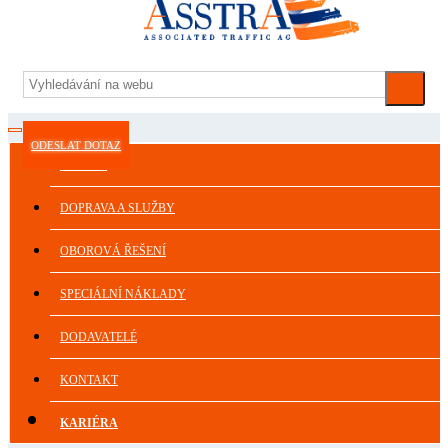
ODESLAT DOTAZ
ASSTRA
DOPRAVA A SLUŽBY
OBOROVÁ ŘEŠENÍ
SPECIÁLNÍ NÁKLADY
DODAVATELÉ
KONTAKT
KARIÉRA