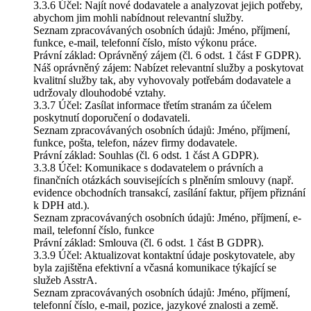
3.3.6 Účel: Najít nové dodavatele a analyzovat jejich potřeby,
abychom jim mohli nabídnout relevantní služby.
Seznam zpracovávaných osobních údajů: Jméno, příjmení,
funkce, e-mail, telefonní číslo, místo výkonu práce.
Právní základ: Oprávněný zájem (čl. 6 odst. 1 část F GDPR).
Náš oprávněný zájem: Nabízet relevantní služby a poskytovat
kvalitní služby tak, aby vyhovovaly potřebám dodavatele a
udržovaly dlouhodobé vztahy.
3.3.7 Účel: Zasílat informace třetím stranám za účelem
poskytnutí doporučení o dodavateli.
Seznam zpracovávaných osobních údajů: Jméno, příjmení,
funkce, pošta, telefon, název firmy dodavatele.
Právní základ: Souhlas (čl. 6 odst. 1 část A GDPR).
3.3.8 Účel: Komunikace s dodavatelem o právních a
finančních otázkách souvisejících s plněním smlouvy (např.
evidence obchodních transakcí, zasílání faktur, příjem přiznání
k DPH atd.).
Seznam zpracovávaných osobních údajů: Jméno, příjmení, e-
mail, telefonní číslo, funkce
Právní základ: Smlouva (čl. 6 odst. 1 část B GDPR).
3.3.9 Účel: Aktualizovat kontaktní údaje poskytovatele, aby
byla zajištěna efektivní a včasná komunikace týkající se
služeb AsstrA.
Seznam zpracovávaných osobních údajů: Jméno, příjmení,
telefonní číslo, e-mail, pozice, jazykové znalosti a země.