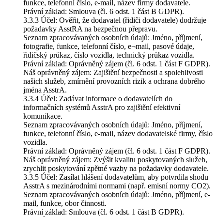
funkce, telefonní číslo, e-mail, název firmy dodavatele.
Právní základ: Smlouva (čl. 6 odst. 1 část B GDPR).
3.3.3 Účel: Ověřit, že dodavatel (řidiči dodavatele) dodržuje
požadavky AsstRA na bezpečnou přepravu.
Seznam zpracovávaných osobních údajů: Jméno, příjmení,
fotografie, funkce, telefonní číslo, e¬mail, pasové údaje,
řidičský průkaz, číslo vozidla, technický průkaz vozidla.
Právní základ: Oprávněný zájem (čl. 6 odst. 1 část F GDPR).
Náš oprávněný zájem: Zajištění bezpečnosti a spolehlivosti
našich služeb, zmírnění provozních rizik a ochrana dobrého
jména AsstrA.
3.3.4 Účel: Zadávat informace o dodavatelích do
informačních systémů AsstrA pro zajištění efektivní
komunikace.
Seznam zpracovávaných osobních údajů: Jméno, příjmení,
funkce, telefonní číslo, e-mail, název dodavatelské firmy, číslo
vozidla.
Právní základ: Oprávněný zájem (čl. 6 odst. 1 část F GDPR).
Náš oprávněný zájem: Zvýšit kvalitu poskytovaných služeb,
zrychlit poskytování zpětné vazby na požadavky dodavatele.
3.3.5 Účel: Zasílat hlášení dodavatelům, aby potvrdila shodu
AsstrA s mezinárodními normami (např. emisní normy CO2).
Seznam zpracovávaných osobních údajů: Jméno, příjmení, e-
mail, funkce, obor činnosti.
Právní základ: Smlouva (čl. 6 odst. 1 část B GDPR).