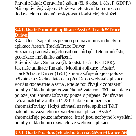
Právní základ: Oprávněný zájem (čl. 6 odst. 1 část F GDPR).
Náš oprávněný zájem: Udržovat efektivní komunikaci s
dodavatelem ohledně poskytování logistických služeb.
3.4 Uživatelé mobilní aplikace AsstrA Track&Trace
Driver
3.4.1 Účel: Zajistit bezpečnou přepravu prostřednictvím
aplikace AsstrA Track&Trace Driver.
Seznam zpracovávaných osobních údajů: Telefonní číslo,
geolokace mobilního zařízení.
Právní základ: Smlouva (čl. 6 odst. 1 část B GDPR).
Jak naše aplikace funguje: Mobilní aplikace „AsstrA
Track&Trace Driver (T&T) shromažďuje údaje o poloze
uživatele a všechna tato data přenáší do webové aplikace
Portálu dodavatele AsstrA, kde se používají k zobrazení
polohy nákladu přepravovaného uživatelem T&T na Údaje o
poloze jsou shromažďovány pouze v případě, že uživatel
svázal náklad v aplikaci T&T. Údaje o poloze jsou
shromažďovány, i když uživatel uzavřel aplikaci T&T
nákladu navázaného uživatelem na aplikaci AsstrA
shromažďuje pouze informace, které jsou nezbytné k vysílání
polohy nákladu pro uživatele ve webové aplikaci.
3.5 Uživatelé webových stránek a návštěvníci kanceláří