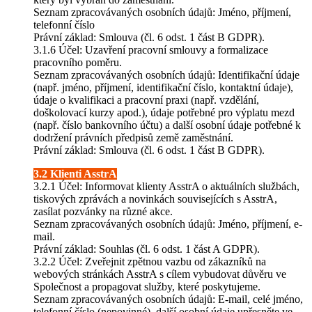
Seznam zpracovávaných osobních údajů: Jméno, příjmení,
telefonní číslo
Právní základ: Smlouva (čl. 6 odst. 1 část B GDPR).
3.1.6 Účel: Uzavření pracovní smlouvy a formalizace
pracovního poměru.
Seznam zpracovávaných osobních údajů: Identifikační údaje
(např. jméno, příjmení, identifikační číslo, kontaktní údaje),
údaje o kvalifikaci a pracovní praxi (např. vzdělání,
doškolovací kurzy apod.), údaje potřebné pro výplatu mezd
(např. číslo bankovního účtu) a další osobní údaje potřebné k
dodržení právních předpisů země zaměstnání.
Právní základ: Smlouva (čl. 6 odst. 1 část B GDPR).
3.2 Klienti AsstrA
3.2.1 Účel: Informovat klienty AsstrA o aktuálních službách,
tiskových zprávách a novinkách souvisejících s AsstrA,
zasílat pozvánky na různé akce.
Seznam zpracovávaných osobních údajů: Jméno, příjmení, e-
mail.
Právní základ: Souhlas (čl. 6 odst. 1 část A GDPR).
3.2.2 Účel: Zveřejnit zpětnou vazbu od zákazníků na
webových stránkách AsstrA s cílem vybudovat důvěru ve
Společnost a propagovat služby, které poskytujeme.
Seznam zpracovávaných osobních údajů: E-mail, celé jméno,
telefonní číslo (nepovinné), další osobní údaje upřesněte ve