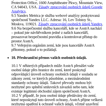
Protection Office, 1600 Amphitheatre Pkwy, Mountain View,
CA 94043, USA.
Zásady zpracování osobních údajů Google
Analytics
.
9.5 Yandex Metrica je služba webové analýzy poskytovaná
společností Yandex LLC. Adresa: 16, Lev Tolstoy St.,
Moskva, 119021.
Zásady zpracování osobních údajů Yandex
.
9.6 Na bezpečnostní službu kanceláří, kde se AsstrA nachází
– pokud jste návštěvníkem jedné z našich kanceláří,
prosazovat bezpečnostní pravidla a kontrolovat přístup do
prostor AsstrA.
9.7 Veřejným orgánům zemí, kde jsou kanceláře AsstrA
přítomny, pokud o to požádají.
10. Přeshraniční přenos vašich osobních údajů.
10.1 V některých případech může AsstrA přenášet vaše
osobní údaje přes hranice do zemí, které poskytují
odpovídající úroveň ochrany osobních údajů v souladu se
zákony zemí, ve kterých působíme, a mezinárodními
standardy ochrany údajů. Takové převody mohou být
nezbytné pro splnění smluvních závazků nebo tam, kde
existuje legitimní obchodní zájem společnosti AsstrA.
10.2 V případě, že jsou osobní údaje předávány do zemí,
které neposkytují tuto úroveň ochrany, AsstrA přijme veškerá
nezbytná opatření k ochraně vašich údajů, včetně uzavření