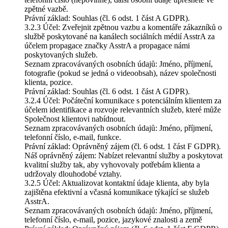
zpětné vazbě.
Právní základ: Souhlas (čl. 6 odst. 1 část A GDPR).
3.2.3 Účel: Zveřejnit zpětnou vazbu a komentáře zákazníků o
službě poskytované na kanálech sociálních médií AsstrA za
účelem propagace značky AsstrA a propagace námi
poskytovaných služeb.
Seznam zpracovávaných osobních údajů: Jméno, příjmení,
fotografie (pokud se jedná o videoobsah), název společnosti
klienta, pozice.
Právní základ: Souhlas (čl. 6 odst. 1 část A GDPR).
3.2.4 Účel: Počáteční komunikace s potenciálním klientem za
účelem identifikace a rozvoje relevantních služeb, které může
Společnost klientovi nabídnout.
Seznam zpracovávaných osobních údajů: Jméno, příjmení,
telefonní číslo, e-mail, funkce.
Právní základ: Oprávněný zájem (čl. 6 odst. 1 část F GDPR).
Náš oprávněný zájem: Nabízet relevantní služby a poskytovat
kvalitní služby tak, aby vyhovovaly potřebám klienta a
udržovaly dlouhodobé vztahy.
3.2.5 Účel: Aktualizovat kontaktní údaje klienta, aby byla
zajištěna efektivní a včasná komunikace týkající se služeb
AsstrA.
Seznam zpracovávaných osobních údajů: Jméno, příjmení,
telefonní číslo, e-mail, pozice, jazykové znalosti a země