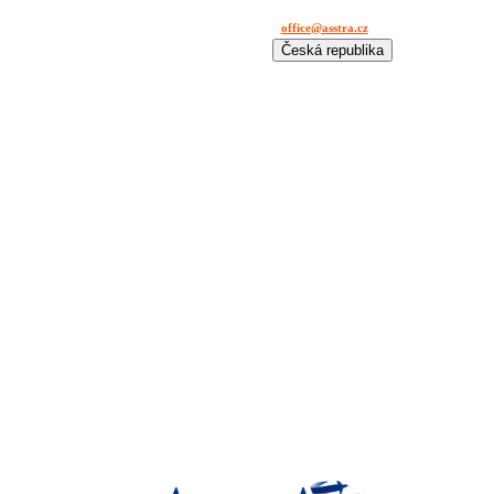
office@asstra.cz
+42 029 630 03 11
Česká republika
International
Deutschland
España
France
Italia
Lietuva
Polska
România
Türkiye
USA
Казахстан
Узбекистан
Україна
中国-中文
საქართველოს
България