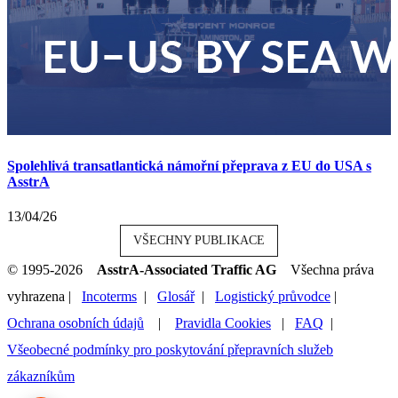
Spolehlivá transatlantická námořní přeprava z EU do USA s
AsstrA
13/04/26
VŠECHNY PUBLIKACE
© 1995-2026
AsstrA-Associated Traffic AG
Všechna práva
vyhrazena |
Incoterms
|
Glosář
|
Logistický průvodce
|
Ochrana osobních údajů
|
Pravidla Cookies
|
FAQ
|
Všeobecné podmínky pro poskytování přepravních služeb
zákazníkům