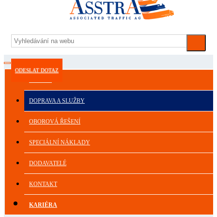
ODESLAT DOTAZ
ASSTRA
DOPRAVA A SLUŽBY
OBOROVÁ ŘEŠENÍ
SPECIÁLNÍ NÁKLADY
DODAVATELÉ
KONTAKT
KARIÉRA