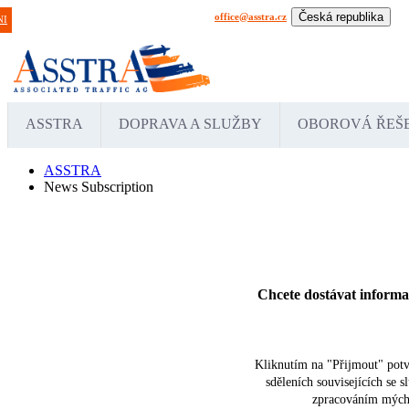
Česká republika
office@asstra.cz
+42 029 630 03 11
Praha
NI
International
Deu
ASSTRA
DOPRAVA A SLUŽBY
OBOROVÁ ŘEŠ
ASSTRA
News Subscription
Chcete dostávat informa
Kliknutím na "Přijmout" potvr
sděleních souvisejících se 
zpracováním mých o