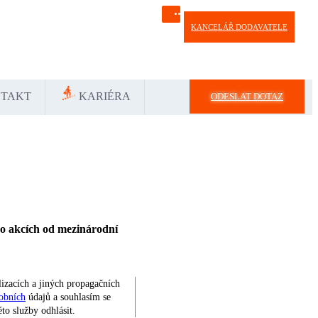
KANCELÁŘ DODAVATELE
Україна
中国-中文
საქართველოს
България
TAKT
KARIÉRA
ODESLAT DOTAZ
 o akcích od mezinárodní
lizacích a jiných propagačních
obních
údajů a souhlasím se
to služby odhlásit.