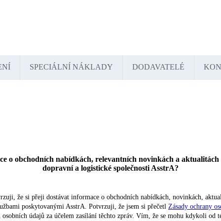
tschland
España
France
Italia
Lietuva
Polska
România
Türkiye
USA
Казахстан
Узбекистан
ENÍ
SPECIÁLNÍ NÁKLADY
DODAVATELÉ
KON
ce o obchodních nabídkách, relevantních novinkách a aktualitách
dopravní a logistické společnosti AsstrA?
zuji, že si přeji dostávat informace o obchodních nabídkách, novinkách, aktua
službami poskytovanými AsstrA. Potvrzuji, že jsem si přečetl
Zásady ochrany os
sobních údajů za účelem zasílání těchto zpráv. Vím, že se mohu kdykoli od té