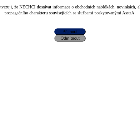
vrzuji, že NECHCI dostávat informace o obchodních nabídkách, novinkách, akt
propagačního charakteru souvisejících se službami poskytovanými AsstrA.
Přijmout
Odmítnout