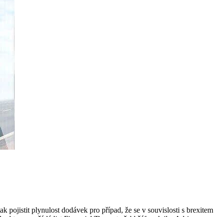
 pojistit plynulost dodávek pro případ, že se v souvislosti s brexitem