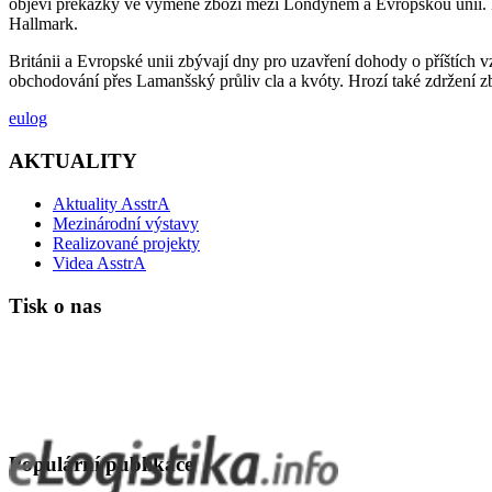
objeví překážky ve výměně zboží mezi Londýnem a Evropskou unií. Na
Hallmark.
Británii a Evropské unii zbývají dny pro uzavření dohody o příštích 
obchodování přes Lamanšský průliv cla a kvóty. Hrozí také zdržení zbo
eulog
AKTUALITY
Aktuality AsstrA
Mezinárodní výstavy
Realizované projekty
Videa AsstrA
Tisk o nas
Populární publikace