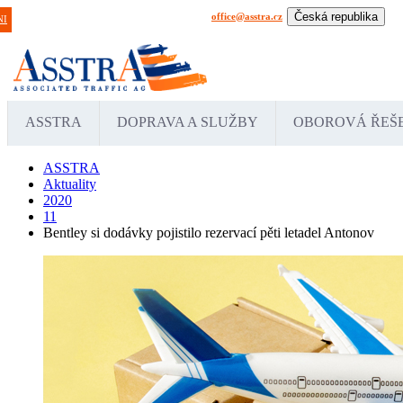
Česká republika
office@asstra.cz
+42 029 630 03 11
Praha
NI
International
Deu
ASSTRA
DOPRAVA A SLUŽBY
OBOROVÁ ŘEŠ
ASSTRA
Aktuality
2020
11
Bentley si dodávky pojistilo rezervací pěti letadel Antonov