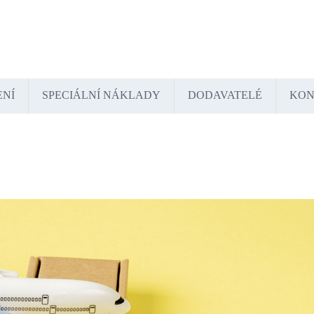
tschland
España
France
Italia
Lietuva
Polska
România
Türkiye
USA
Казахстан
Узбекистан
ENÍ
SPECIÁLNÍ NÁKLADY
DODAVATELÉ
KON