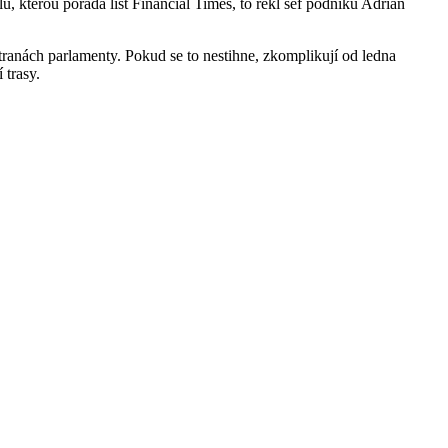
kterou pořádá list Financial Times, to řekl šéf podniku Adrian
tranách parlamenty. Pokud se to nestihne, zkomplikují od ledna
 trasy.