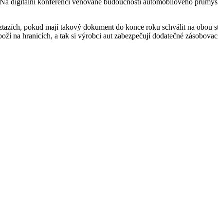
 digitální konferenci věnované budoucnosti automobilového průmyslu, 
vztazích, pokud mají takový dokument do konce roku schválit na obou s
ží na hranicích, a tak si výrobci aut zabezpečují dodatečné zásobovací