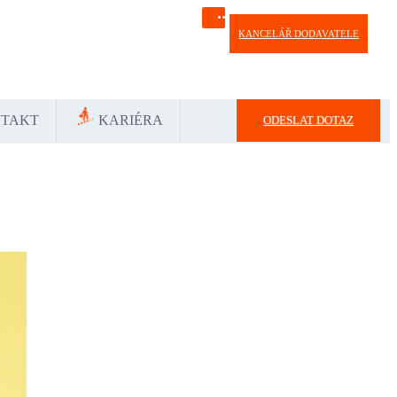
KANCELÁŘ DODAVATELE
Україна
中国-中文
საქართველოს
България
TAKT
KARIÉRA
ODESLAT DOTAZ