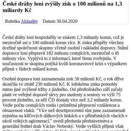
České dráhy loni zvýšily zisk o 100 milionů na 1,3
miliardy Kč
Rubrika
Aktuality
Datum 30.04.2020
České dráhy loni hospodařily se ziskem 1,3 miliardy korun, což je
meziročně asi o 100 milionů korun více. K zisku přispěly všechny
dceřiné společnosti skupiny včetně osobní i nákladní dopravy. Státní
dopravce loni přepravil 182 milionu cestujících, meziročně o tři
miliony více. Vyplývá to z informací, které firma zveřejnila. V
současnosti se skupina potýká kvůli koronavirové krizi s výpadkem
příjmů v řádech miliard korun.
Osobní doprava loni zaznamenala zisk 58 milionů Kč, o rok dříve
skončila ve ztrátě 230 milionů Kč. K loňskému zisku pomohly
mimo jiné zvýšené tržby z jízdného. Od předloňského září začaly
platit ve veřejné dopravě slevy pro studenty a seniory ve výši 75
procent jízdného, za něž ČD dostaly více než 3,2 miliardy korun.
Vedle počtu cestujících rostla i průměrná přepravní vzdálenost a
obsazenost vlaků. "Více než desetiprocentní růst jsme zaznamenali
zejména na klíčových dálkových linkách a v příměstských vlacích v
okolí velkých aglomerací," uvedl předseda představenstva a
generální ředitel drah Václav Nebeský. Vedle vyšších příjmů však