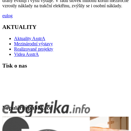
dráhy evidují i vyšší výdaje. V řádu stovek milionů korun meziročně
vzrostly náklady na trakční elektřinu, zvýšily se i osobní náklady.
eulog
AKTUALITY
Aktuality AsstrA
Mezinárodní výstavy
Realizované projekty
Videa AsstrA
Tisk o nas
Populární publikace