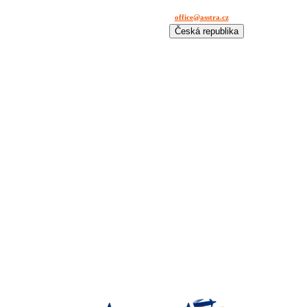
office@asstra.cz
+42 029 630 03 11
Česká republika
International
Deutschland
España
France
Italia
Lietuva
Polska
România
Türkiye
USA
Казахстан
Узбекистан
Україна
中国-中文
საქართველოს
България