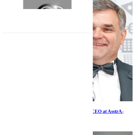
First-person narrative with Dmitry Lagun, CEO at AsstrA-
Associated Traffic AG
28.08.20