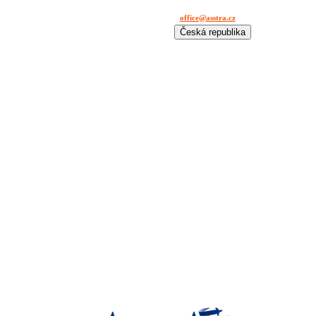
office@asstra.cz
+42 029 630 03 11
Česká republika
International
Deutschland
España
France
Italia
Lietuva
Polska
România
Türkiye
USA
Казахстан
Узбекистан
Україна
中国-中文
საქართველოს
България