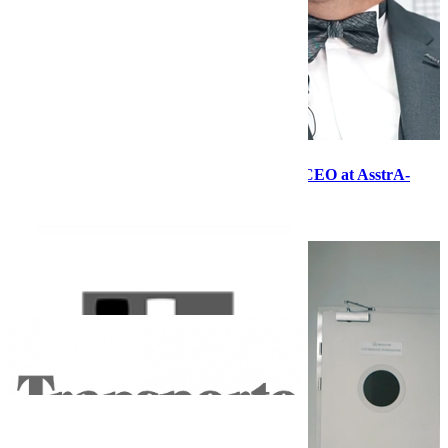
First-person narrative with Dmitry Lagun, CEO at AsstrA-
Associated Traffic AG
28.08.20