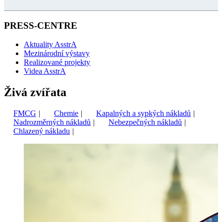
PRESS-CENTRE
Aktuality AsstrA
Mezinárodní výstavy
Realizované projekty
Videa AsstrA
Živá zvířata
FMCG
|
Chemie
|
Kapalných a sypkých nákladů
|
Nadrozměrných nákladů
|
Nebezpečných nákladů
|
Сhlazený nákladu
|