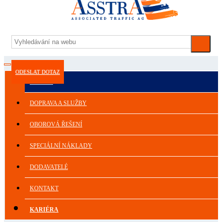
ODESLAT DOTAZ
ASSTRA
DOPRAVA A SLUŽBY
OBOROVÁ ŘEŠENÍ
SPECIÁLNÍ NÁKLADY
DODAVATELÉ
KONTAKT
KARIÉRA