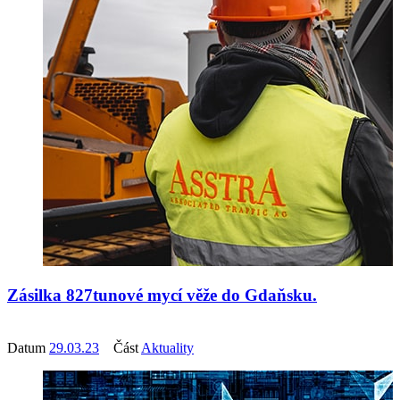
Zásilka 827tunové mycí věže do Gdaňsku.
Datum
29.03.23
Část
Aktuality