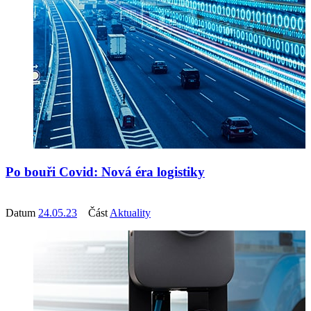
Po bouři Covid: Nová éra logistiky
Datum
24.05.23
Část
Aktuality