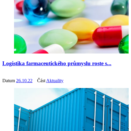
Logistika farmaceutického průmyslu roste s...
Datum
26.10.22
Část
Aktuality