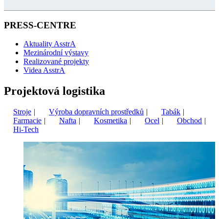
PRESS-CENTRE
Aktuality AsstrA
Mezinárodní výstavy
Realizované projekty
Videa AsstrA
Projektová logistika
Stroje
|
Výroba dopravních prostředků
|
Tabák
|
Farmacie
|
Nafta
|
Kosmetika
|
Ocel
|
Obchod
|
Hi-Tech