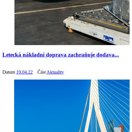
Letecká nákladní doprava zachraňuje dodava...
Datum
19.04.22
Část
Aktuality