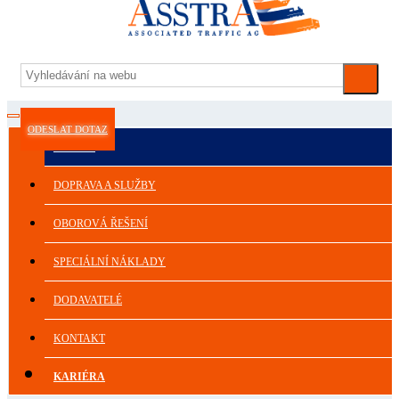
ODESLAT DOTAZ
ASSTRA
DOPRAVA A SLUŽBY
OBOROVÁ ŘEŠENÍ
SPECIÁLNÍ NÁKLADY
DODAVATELÉ
KONTAKT
KARIÉRA