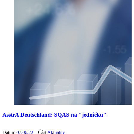
AsstrA Deutschland: SQAS na "jedničku"
Datum
07.06.22
Část
Aktuality