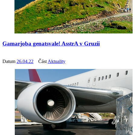
Gamarjoba genatsvale! AsstrA v Gruzii
Datum
26.04.22
Část
Aktuality