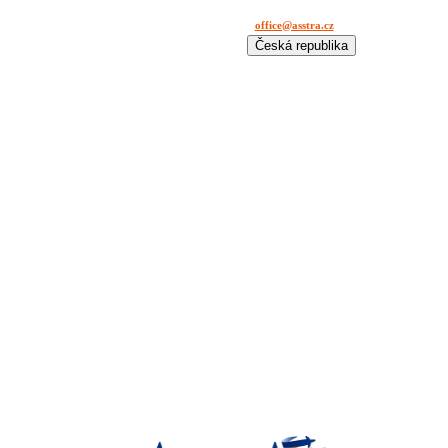
office@asstra.cz
+42 029 630 03 11
Česká republika
International
Deutschland
España
France
Italia
Lietuva
Polska
România
Türkiye
USA
Казахстан
Узбекистан
Україна
中国-中文
საქართველოს
България