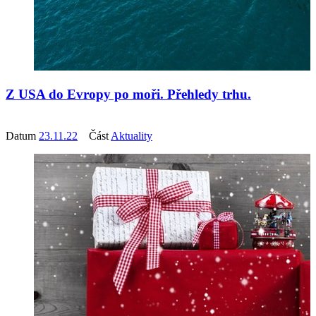
Z USA do Evropy po moři. Přehledy trhu.
Datum
23.11.22
Část
Aktuality