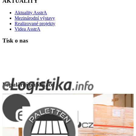
AKTUALITY
Aktuality AsstrA
Mezinárodní výstavy
Realizované projekty
Videa AsstrA
Tisk o nas
Populární publikace