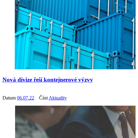
Nová divize řeší kontejnerové výzvy
Datum
06.07.22
Část
Aktuality