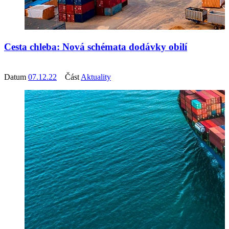
Cesta chleba: Nová schémata dodávky obilí
Datum
07.12.22
Část
Aktuality