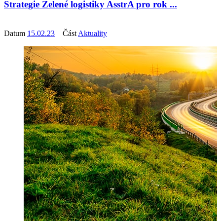
Strategie Zelené logistiky AsstrA pro rok ...
Datum
15.02.23
Část
Aktuality