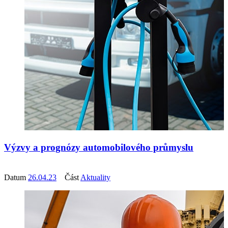
Výzvy a prognózy automobilového průmyslu
Datum
26.04.23
Část
Aktuality