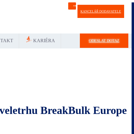
KANCELÁŘ DODAVATELE
Україна
中国-中文
საქართველოს
България
TAKT
KARIÉRA
ODESLAT DOTAZ
 veletrhu BreakBulk Europe