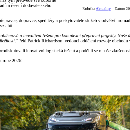
 náš tým předvede své odborné
ladů a řešení dodavatelského
Rubrika
Aktuality
Datum 20
epravce, dopravce, speditéry a poskytovatele služeb v odvětví hromadn
 vztahů.
problémová a inovativní řešení pro komplexní přepravní projekty. Naše
ežitosti,“
řekl Patrick Richardson, vedoucí oddělení rozvoje obchodu 
rodiskutovali inovativní logistická řešení a podělili se o naše zkušenos
Europe 2026!