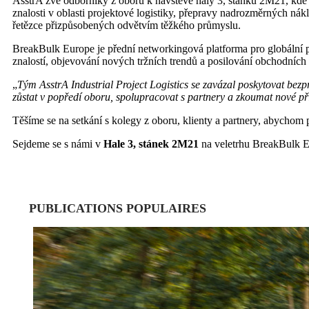
AsstrA zve odborníky z oboru k návštěvě haly 3, stánku 2M21, kde
znalosti v oblasti projektové logistiky, přepravy nadrozměrných nák
řetězce přizpůsobených odvětvím těžkého průmyslu.
BreakBulk Europe je přední networkingová platforma pro globální př
znalostí, objevování nových tržních trendů a posilování obchodních
„
Tým AsstrA Industrial Project Logistics se zavázal poskytovat bez
zůstat v popředí oboru, spolupracovat s partnery a zkoumat nové příl
Těšíme se na setkání s kolegy z oboru, klienty a partnery, abychom p
Sejdeme se s námi v
Hale 3, stánek 2M21
na veletrhu BreakBulk 
PUBLICATIONS POPULAIRES