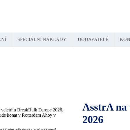
tschland
España
France
Italia
Lietuva
Polska
România
Türkiye
USA
Казахстан
Узбекистан
ENÍ
SPECIÁLNÍ NÁKLADY
DODAVATELÉ
KON
AsstrA na
í veletrhu BreakBulk Europe 2026,
bude konat v Rotterdam Ahoy v
2026