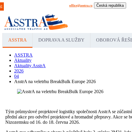
Česká republika
office@asstra.cz
+42 029 630 03 11
Praha
NI
International
Deu
ASSTRA
DOPRAVA A SLUŽBY
OBOROVÁ ŘEŠ
ASSTRA
Aktuality
Aktuality AsstrA
2026
04
AsstrA na veletrhu BreakBulk Europe 2026
Tým průmyslové projektové logistiky společnosti AsstrA se zúčastn
přední akce pro odvětví projektové a hromadné přepravy. Akce se 
Nizozemsku od 16. do 18. června 2026.