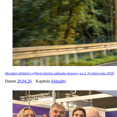
Aktuální přehled a výhled silniční nákladní dopravy na 2. čtvrtletí roku 2026
Datum
28.04.26
Kapitola
Aktuality