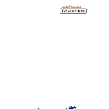
office@asstra.cz
+42 029 630 03 11
Česká republika
International
Deutschland
España
France
Italia
Lietuva
Polska
România
Türkiye
USA
Казахстан
Узбекистан
Україна
中国-中文
საქართველოს
България