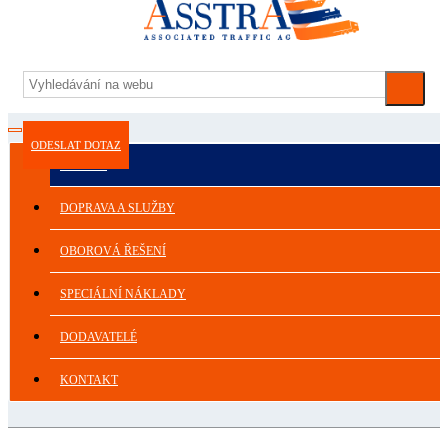
ODESLAT DOTAZ
ASSTRA
DOPRAVA A SLUŽBY
OBOROVÁ ŘEŠENÍ
SPECIÁLNÍ NÁKLADY
DODAVATELÉ
KONTAKT