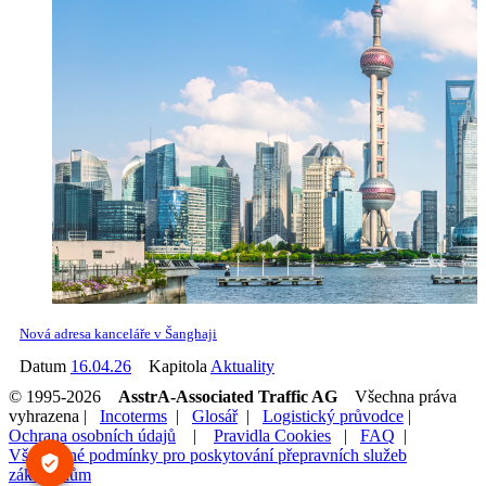
Nová adresa kanceláře v Šanghaji
Datum
16.04.26
Kapitola
Aktuality
© 1995-2026
AsstrA-Associated Traffic AG
Všechna práva
vyhrazena |
Incoterms
|
Glosář
|
Logistický průvodce
|
Ochrana osobních údajů
|
Pravidla Cookies
|
FAQ
|
Všeobecné podmínky pro poskytování přepravních služeb
zákazníkům