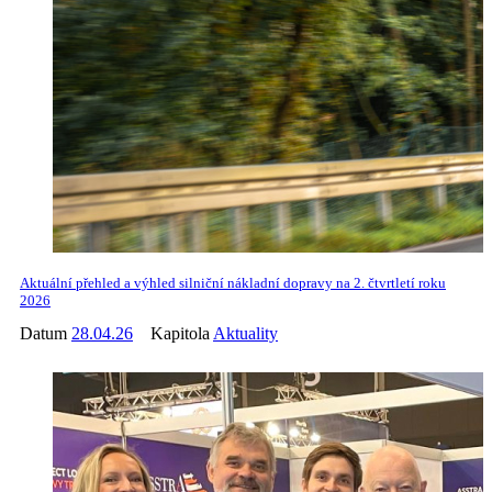
Aktuální přehled a výhled silniční nákladní dopravy na 2. čtvrtletí roku
2026
Datum
28.04.26
Kapitola
Aktuality