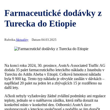
Farmaceutické dodávky z
Turecka do Etiopie
Rubrika
Aktuality
Datum 04.03.2025
Na konci roku 2024, 30. prosince, AsstrA-Associated Traffic AG
dodala 35 palet farmaceutického leteckého nákladu z Istanbulu v
Turecku do Addis Abeba v Etiopii. Celková hmotnost nákladu
byla 9 900 kg. Tento typ nákladu je obvykle zasílán v dávkách –
například 20 palet na jeden let a zbývajících 15 je rozděleno na
další lety.
Ačkoli nebyly vyžadovány žádné zvláštní podmínky ani regulace
teploty, jednalo se o naléhavou zásilku, která měla dorazit na
konkrétní místo v konkrétní den. Odborníci AsstrA úzce
spolupracovali s leteckou společností a podařilo se jim doručit