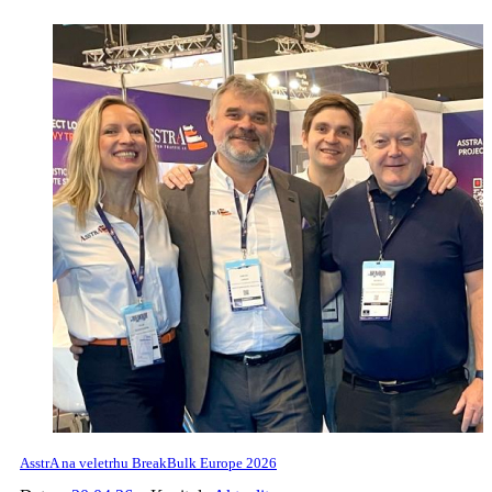
AsstrA na veletrhu BreakBulk Europe 2026