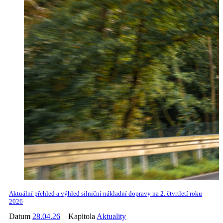
Aktuální přehled a výhled silniční nákladní dopravy na 2. čtvrtletí roku
2026
Datum
28.04.26
Kapitola
Aktuality