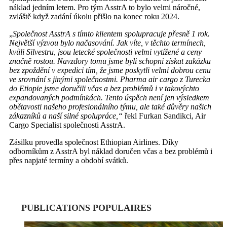
náklad jedním letem. Pro tým AsstrA to bylo velmi náročné,
zvláště když zadání úkolu přišlo na konec roku 2024.
„
Společnost AsstrA s tímto klientem spolupracuje přesně 1 rok.
Největší výzvou bylo načasování. Jak víte, v těchto termínech,
kvůli Silvestru, jsou letecké společnosti velmi vytížené a ceny
značně rostou. Navzdory tomu jsme byli schopni získat zakázku
bez zpoždění v expedici tím, že jsme poskytli velmi dobrou cenu
ve srovnání s jinými společnostmi. Pharma air cargo z Turecka
do Etiopie jsme doručili včas a bez problémů i v takovýchto
expandovaných podmínkách. Tento úspěch není jen výsledkem
obětavosti našeho profesionálního týmu, ale také důvěry našich
zákazníků a naší silné spolupráce,“
řekl Furkan Sandikci, Air
Cargo Specialist společnosti AsstrA.
Zásilku provedla společnost Ethiopian Airlines. Díky
odborníkům z AsstrA byl náklad doručen včas a bez problémů i
přes napjaté termíny a období svátků.
PUBLICATIONS POPULAIRES