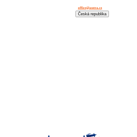
office@asstra.cz
+42 029 630 03 11
Česká republika
International
Deutschland
España
France
Italia
Lietuva
Polska
România
Türkiye
USA
Казахстан
Узбекистан
Україна
中国-中文
საქართველოს
България