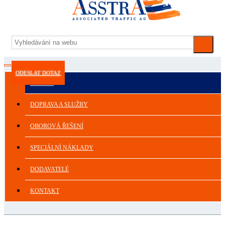
ODESLAT DOTAZ
ASSTRA
DOPRAVA A SLUŽBY
OBOROVÁ ŘEŠENÍ
SPECIÁLNÍ NÁKLADY
DODAVATELÉ
KONTAKT