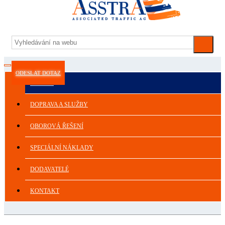
ODESLAT DOTAZ
ASSTRA
DOPRAVA A SLUŽBY
OBOROVÁ ŘEŠENÍ
SPECIÁLNÍ NÁKLADY
DODAVATELÉ
KONTAKT