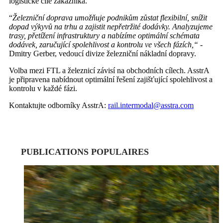
logistické cíle zákazníka.
“
Železniční doprava umožňuje podnikům zůstat flexibilní, snížit
dopad výkyvů na trhu a zajistit nepřetržité dodávky. Analyzujeme
trasy, přetížení infrastruktury a nabízíme optimální schémata
dodávek, zaručující spolehlivost a kontrolu ve všech fázích,“
-
Dmitry Gerber, vedoucí divize železniční nákladní dopravy.
Volba mezi FTL a železnicí závisí na obchodních cílech. AsstrA
je připravena nabídnout optimální řešení zajišťující spolehlivost a
kontrolu v každé fázi.
Kontaktujte odborníky AsstrA:
rail.intermodal@asstra.com
PUBLICATIONS POPULAIRES