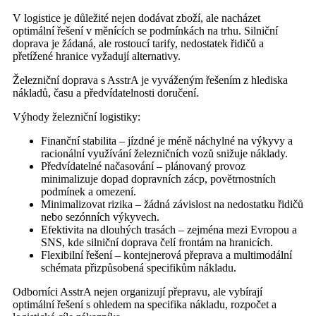
V logistice je důležité nejen dodávat zboží, ale nacházet
optimální řešení v měnících se podmínkách na trhu. Silniční
doprava je žádaná, ale rostoucí tarify, nedostatek řidičů a
přetížené hranice vyžadují alternativy.
Železniční doprava s AsstrA je vyváženým řešením z hlediska
nákladů, času a předvídatelnosti doručení.
Výhody železniční logistiky:
Finanční stabilita – jízdné je méně náchylné na výkyvy a
racionální využívání železničních vozů snižuje náklady.
Předvídatelné načasování – plánovaný provoz
minimalizuje dopad dopravních zácp, povětrnostních
podmínek a omezení.
Minimalizovat rizika – žádná závislost na nedostatku řidičů
nebo sezónních výkyvech.
Efektivita na dlouhých trasách – zejména mezi Evropou a
SNS, kde silniční doprava čelí frontám na hranicích.
Flexibilní řešení – kontejnerová přeprava a multimodální
schémata přizpůsobená specifikům nákladu.
Odborníci AsstrA nejen organizují přepravu, ale vybírají
optimální řešení s ohledem na specifika nákladu, rozpočet a