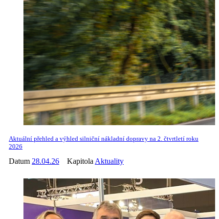
Aktuální přehled a výhled silniční nákladní dopravy na 2. čtvrtletí roku
2026
Datum
28.04.26
Kapitola
Aktuality