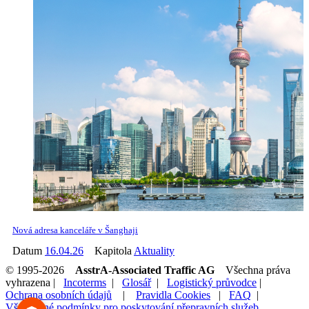
Nová adresa kanceláře v Šanghaji
Datum
16.04.26
Kapitola
Aktuality
© 1995-2026
AsstrA-Associated Traffic AG
Všechna práva
vyhrazena |
Incoterms
|
Glosář
|
Logistický průvodce
|
Ochrana osobních údajů
|
Pravidla Cookies
|
FAQ
|
Všeobecné podmínky pro poskytování přepravních služeb