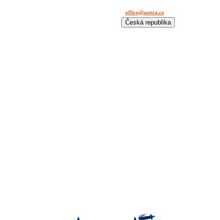
office@asstra.cz
+42 029 630 03 11
Česká republika
International
Deutschland
España
France
Italia
Lietuva
Polska
România
Türkiye
USA
Казахстан
Узбекистан
Україна
中国-中文
საქართველოს
България