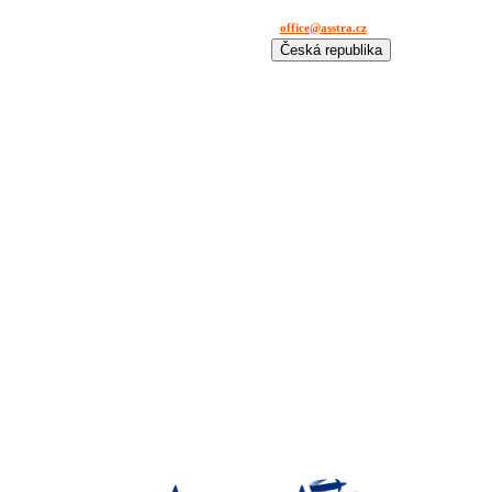
office@asstra.cz
+42 029 630 03 11
Česká republika
International
Deutschland
España
France
Italia
Lietuva
Polska
România
Türkiye
USA
Казахстан
Узбекистан
Україна
中国-中文
საქართველოს
България