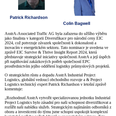
Patrick Richardson
Colin Bagwell
AsstrA-Associated Traffic AG byla zařazena do užšího výběru
jako finalista v kategorii Diversifikace pro národní ceny EIC
2024, což potvrzuje závazek společnosti k dokonalosti a
inovacím v energetickém sektoru. Tato nominace je uvedena ve
zprávě EIC Survive & Thrive Insight Report 2024, která
představuje strategické iniciativy společnosti AsstrA a její úspěch
při naplňování zakázkových potřeb společností EPC
prostřednictvím jejího oddělení logistiky průmyslových projektů.
O strategickém růstu a dopadu AsstrA Industrial Project
Logistics, globální vedoucí obchodního rozvoje a & Project
Logistics technický expert Patrick Richardson v letošní zprávě
komentuje:
„Rozhodnutí AsstrA vytvořit specializovanou jednotku Industrial
Project Logistics bylo zásadní pro naši schopnost diverzifikovat a
rozšířit naši nabídku služeb. Strategickým najímáním odborníků z
oboru a investicemi do týmu jsme schopni uspokojit komplexní