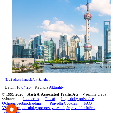
Nová adresa kanceláře v Šanghaji
Datum
16.04.26
Kapitola
Aktuality
© 1995-2026
AsstrA-Associated Traffic AG
Všechna práva
vyhrazena |
Incoterms
|
Glosář
|
Logistický průvodce
|
Ochrana osobních údajů
|
Pravidla Cookies
|
FAQ
|
Všeobecné podmínky pro poskytování přepravních služeb
zákazníkům