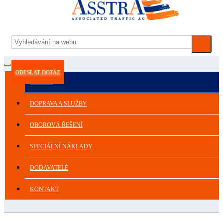
ODESLAT DOTAZ
ASSTRA
DOPRAVA A SLUŽBY
OBOROVÁ ŘEŠENÍ
SPECIÁLNÍ NÁKLADY
DODAVATELÉ
KONTAKT