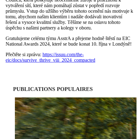
vytváření sítí, které nám pomáhají zůstat v popředí rozvoje
průmyslu. Vstup do užšího výběru tohoto ocenění nás motivuje k
tomu, abychom našim klientům i nadále dodávali inovativní
řešení a vysoce kvalitní služby. Těšíme se na oslavu tohoto
úspěchu s našimi partnery a kolegy v oboru.
Gratulujeme celému týmu AsstrA a přejeme hodně štěstí na EIC
National Awards 2024, které se bude konat 10. října v Londýně!
Přečtěte si zprávu:
https://issuu.com/the-
eic/docs/survive_thrive_viii_2024_compacted
PUBLICATIONS POPULAIRES