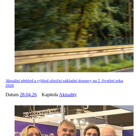
Aktuální přehled a výhled silniční nákladní dopravy na 2. čtvrtletí roku
2026
Datum
28.04.26
Kapitola
Aktuality