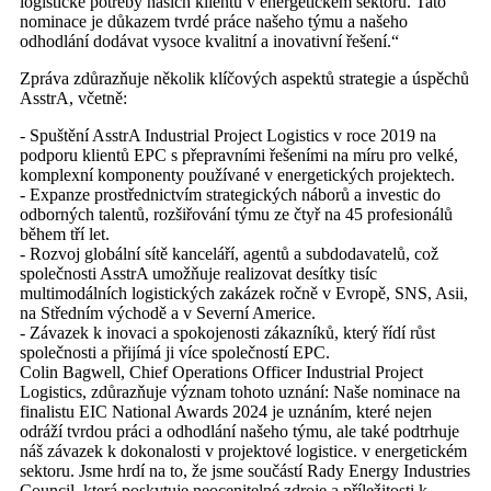
logistické potřeby našich klientů v energetickém sektoru. Tato
nominace je důkazem tvrdé práce našeho týmu a našeho
odhodlání dodávat vysoce kvalitní a inovativní řešení.“
Zpráva zdůrazňuje několik klíčových aspektů strategie a úspěchů
AsstrA, včetně:
- Spuštění AsstrA Industrial Project Logistics v roce 2019 na
podporu klientů EPC s přepravními řešeními na míru pro velké,
komplexní komponenty používané v energetických projektech.
- Expanze prostřednictvím strategických náborů a investic do
odborných talentů, rozšiřování týmu ze čtyř na 45 profesionálů
během tří let.
- Rozvoj globální sítě kanceláří, agentů a subdodavatelů, což
společnosti AsstrA umožňuje realizovat desítky tisíc
multimodálních logistických zakázek ročně v Evropě, SNS, Asii,
na Středním východě a v Severní Americe.
- Závazek k inovaci a spokojenosti zákazníků, který řídí růst
společnosti a přijímá ji více společností EPC.
Colin Bagwell, Chief Operations Officer Industrial Project
Logistics, zdůrazňuje význam tohoto uznání: Naše nominace na
finalistu EIC National Awards 2024 je uznáním, které nejen
odráží tvrdou práci a odhodlání našeho týmu, ale také podtrhuje
náš závazek k dokonalosti v projektové logistice. v energetickém
sektoru. Jsme hrdí na to, že jsme součástí Rady Energy Industries
Council, která poskytuje neocenitelné zdroje a příležitosti k