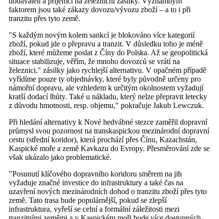
dodavateli a příjemci na železniční zásilky. Významným
faktorem jsou také zákazy dovozu/vývozu zboží – a to i při
tranzitu přes tyto země.
"S každým novým kolem sankcí je blokováno více kategorií
zboží, pokud jde o přepravu a tranzit. V důsledku toho je méně
zboží, které můžeme poslat z Číny do Polska. Až se geopolitická
situace stabilizuje, věřím, že mnoho dovozců se vrátí na
železnici." zásilky jako rychlejší alternativu. V opačném případě
vyřídíme pouze ty objednávky, které byly původně určeny pro
námořní dopravu, ale vzhledem k určitým okolnostem vyžadují
kratší dodací lhůty. Také u nákladu, který nelze přepravit letecky
z důvodu hmotnosti, resp. objemu," pokračuje Jakub Lewczuk.
Při hledání alternativy k Nové hedvábné stezce zaměřil dopravní
průmysl svou pozornost na transkaspickou mezinárodní dopravní
cestu (střední koridor), která prochází přes Čínu, Kazachstán,
Kaspické moře a země Kavkazu do Evropy. Přesměrování zde se
však ukázalo jako problematické.
"Posunutí klíčového dopravního koridoru směrem na jih
vyžaduje značné investice do infrastruktury a také čas na
uzavření nových mezinárodních dohod o tranzitu zboží přes tyto
země. Tato trasa bude populárnější, pokud se zlepší
infrastruktura, vyřeší se celní a formální záležitosti mezi
tranzitními zeměmi a v Kaspickém moři bude více dostupných