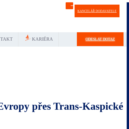
KANCELÁŘ DODAVATELE
Україна
中国-中文
საქართველოს
България
TAKT
KARIÉRA
ODESLAT DOTAZ
 Evropy přes Trans-Kaspické