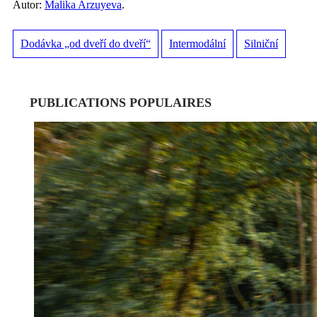
Autor:
Malika Arzuyeva
.
Dodávka „od dveří do dveří“
Intermodální
Silniční
PUBLICATIONS POPULAIRES