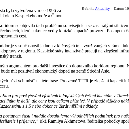
Rubrika
Aktuality
Datum 10
sta byla vytvořena v roce 1996 za
i kolem Kaspického moře a Čínou.
ridoru se objevila řada problémů souvisejících se zastaralými silnicem
řechodech, které nakonec vedly k nízké kapacitě provozu. Postupem ča
dopravních cest.
idor je v současnosti jednou z klíčových tras využívaných v rámci inic
 dopravy v regionu. Kaspické státy intenzivně pracují na zlepšení infr
nský tranzit.
m argumentem pro další investice do dopravního koridoru regionu. Na ú
 bude mít pozitivní ekonomický dopad na země Střední Asie.
ch „úzkých míst“ na této trase. Pro země TITR je zlepšení kapacit infra
cesu.
ežitou pro poskytování efektivních logistických řešení klientům z Turec
cí lhůta je delší, ale ceny jsou celkem příznivé. V případě těžkého n
Kazachstánu s 1,5 nebo dokonce 2krát nižšími náklady.
 a postupem času i nadále dosahujeme výhodnějších podmínek pro naše
sílatele i příjemce,“
říká Ramilya Akhmetova, ředitelka pobočky spol