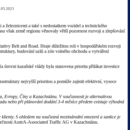
.05.2023
i a železnicemi a také s nedostatkem vozidel a technického
su však země regionu věnovaly větší pozornost rozvoji a zlepšování
iativy Belt and Road. Hraje důležitou roli v hospodářském rozvoji
astruktury, budování uzlů a zón volného obchodu a vytváření
rovni kazašské vlády byla stanovena priorita přilákat investice
struktury nejvyšší prioritou a pomůže zajistit efektivní, vysoce
ka, Evropy, Číny a Kazachstánu. V současnosti je alternativou
ákladu nebo při plánování dodání 3-4 měsíce předem existuje výhodná
 klienty. S ohledem na současná mezinárodní omezení a sankce je
ečnosti AsstrA-Associated Traffic AG v Kazachstánu.