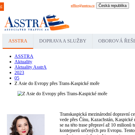
Česká republika
office@asstra.cz
+42 029 630 03 11
Praha
NI
International
Deu
ASSTRA
DOPRAVA A SLUŽBY
OBOROVÁ ŘEŠ
ASSTRA
Aktuality
Aktuality AsstrA
2023
05
Z Asie do Evropy přes Trans-Kaspické moře
Transkaspická mezinárodní dopravní ces
vede přes Čínu, Kazachstán, Kaspické 
se na této trase přepraví až 10 milionů 
kontejnerů určených pro Evropu. Tent