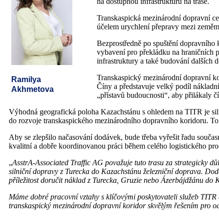
na dostupnou infrastrukturu na trase.
Transkaspická mezinárodní dopravní ce
účelem urychlení přepravy mezi zeměm
Bezprostředně po spuštění dopravního ko
vybavení pro překládku na hraničních p
infrastruktury a také budování dalších 
Transkaspický mezinárodní dopravní kor
Ramilya
Číny a představuje velký podíl nákladní
Akhmetova
„přístavů budoucnosti“, aby přilákaly čí
Výhodná geografická poloha Kazachstánu s ohledem na TITR je silný
do rozvoje transkaspického mezinárodního dopravního koridoru. To
Aby se zlepšilo načasování dodávek, bude třeba vyřešit řadu současný
kvalitní a dobře koordinovanou práci během celého logistického pro
„
AsstrA-Associated Traffic AG považuje tuto trasu za strategicky důl
silniční dopravy z Turecka do Kazachstánu železniční doprava. Doda
příležitost doručit náklad z Turecka, Gruzie nebo Ázerbájdžánu do 
Máme dobré pracovní vztahy s klíčovými poskytovateli služeb TITR
transkaspický mezinárodní dopravní koridor skvělým řešením pro ode