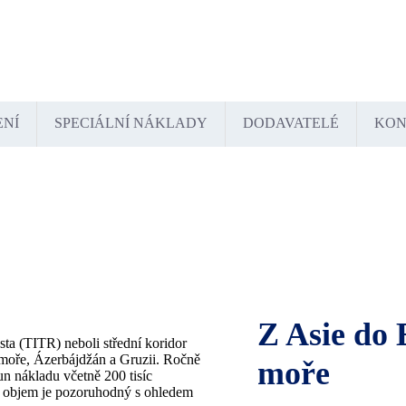
tschland
España
France
Italia
Lietuva
Polska
România
Türkiye
USA
Казахстан
Узбекистан
ENÍ
SPECIÁLNÍ NÁKLADY
DODAVATELÉ
KON
Z Asie do
ta (TITR) neboli střední koridor
moře, Ázerbájdžán a Gruzii. Ročně
moře
tun nákladu včetně 200 tisíc
o objem je pozoruhodný s ohledem