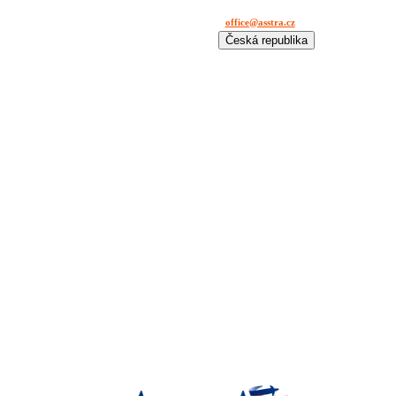
office@asstra.cz
+42 029 630 03 11
Česká republika
International
Deutschland
España
France
Italia
Lietuva
Polska
România
Türkiye
USA
Казахстан
Узбекистан
Україна
中国-中文
საქართველოს
България