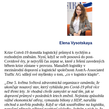
Elena Vysotskaya
Krize Coivd-19 donutila logistický průmysl k rychlým a
rozhodným změnám. Nyní, když se svět posouvá do post-
Covidové éry, je nejvyšší čas zeptat se, které z řešení zavedených
během krize zůstane v provozu. Manažeři logistiky v
mezinárodní dopravní a logistické společnosti AsstrA-Associated
Traffic AG sdílejí své myšlenky o tom, „co v logistice klaplo“.
„Dne 5. května Světová zdravotnická organizace oznámila, že
ukončuje nouzový stav, který vyhlásila pro Covid-19 před více
než třemi lety. Je vhodná chvíle zamyslet se nad tím, jak se
dopravní průmysl v posledních letech změnil. Nejistota způsobila
vážné ekonomické otřesy, vymazala biliony z HDP, narušila
obchod a zavřela podniky. Když se však soustředíme na logistiku,
narušení přineslo některé pozitivní výsledky. Jedním z nich je, že