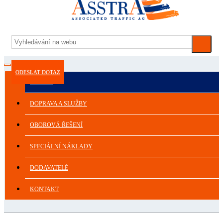
ODESLAT DOTAZ
ASSTRA
DOPRAVA A SLUŽBY
OBOROVÁ ŘEŠENÍ
SPECIÁLNÍ NÁKLADY
DODAVATELÉ
KONTAKT