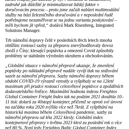
zadruhé jak důležité je minimalizovat lidský faktor v
doručovacím procesu – proto jsme začali nabízet multimodální
služby na bázi železničního doručování a v neposlední řadě
potřebujeme nezaměřovat se na jednu variantu poskytování –
měli bychom jít vpřed,“
dodává Mark Risenbreg, Integrated
Solutions Manager.
Trh námořní dopravy čelil v posledních třech letech mnoha
obtížím: rostoucí sazby za přepravu znevýhodňovaly dovoz
zboží z Číny; klesající poptávka a omezení Covid způsobily
problémy se stabilním výrobním okruhem a obchodováním.
„Globální situace v námořní přepravě ukazuje, že zmenšení
poptávky po nákladní přepravě nadále vyvíjí tlak na snižování
sazeb za námořní přepravu. Sazby námořní dopravy během
období COVID-19 výrazně vzrostly a vyšplhaly se na 12leté
maximum při prudce rostoucí celosvětové poptávce a zpožděních
dodavatelského řetězce. Maximální hodnota indexu Freightos
Global Container Freight Index tak na podzim 2021 dosáhla 10–
11 tisíc dolarů za 40stopý kontejner, přičemž se oproti své úrovni
na začátku roku 2020 zvýšila více než 7krát. Z vyšplhání na
historická maxima během Celosvětová pandemie, sazby za
námořní přepravu od léta 2022 klesly. Globální index
kontejnerové přepravy v květnu 2023 klesl za poslední rok o více
než 80 %. Nyní tedy Freightos Baltic Global Container Index