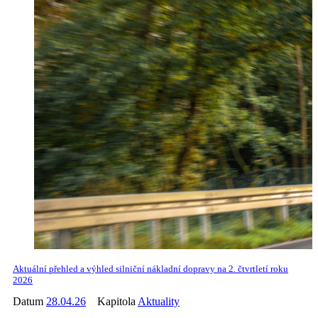
Aktuální přehled a výhled silniční nákladní dopravy na 2. čtvrtletí roku
2026
Datum
28.04.26
Kapitola
Aktuality