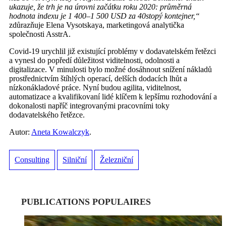
ukazuje, že trh je na úrovni začátku roku 2020: průměrná
hodnota indexu je 1 400–1 500 USD za 40stopý kontejner,“
zdůrazňuje Elena Vysotskaya, marketingová analytička
společnosti AsstrA.
Covid-19 urychlil již existující problémy v dodavatelském řetězci
a vynesl do popředí důležitost viditelnosti, odolnosti a
digitalizace. V minulosti bylo možné dosáhnout snížení nákladů
prostřednictvím štíhlých operací, delších dodacích lhůt a
nízkonákladové práce. Nyní budou agilita, viditelnost,
automatizace a kvalifikovaní lidé klíčem k lepšímu rozhodování a
dokonalosti napříč integrovanými pracovními toky
dodavatelského řetězce.
Autor:
Aneta Kowalczyk
.
Consulting
Silniční
Železniční
PUBLICATIONS POPULAIRES