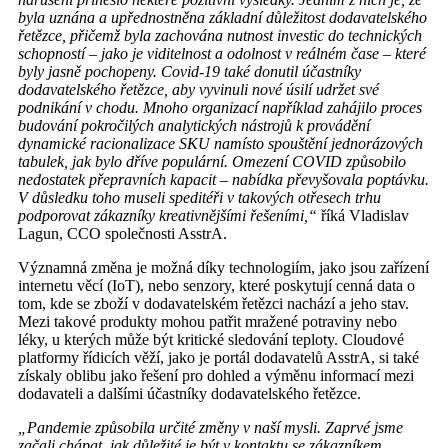
byla uznána a upřednostněna základní důležitost dodavatelského
řetězce, přičemž byla zachována nutnost investic do technických
schopností – jako je viditelnost a odolnost v reálném čase – které
byly jasně pochopeny. Covid-19 také donutil účastníky
dodavatelského řetězce, aby vyvinuli nové úsilí udržet své
podnikání v chodu. Mnoho organizací například zahájilo proces
budování pokročilých analytických nástrojů k provádění
dynamické racionalizace SKU namísto spouštění jednorázových
tabulek, jak bylo dříve populární. Omezení COVID způsobilo
nedostatek přepravních kapacit – nabídka převyšovala poptávku.
V důsledku toho museli speditéři v takových otřesech trhu
podporovat zákazníky kreativnějšími řešeními,“
říká Vladislav
Lagun, CCO společnosti AsstrA.
Významná změna je možná díky technologiím, jako jsou zařízení
internetu věcí (IoT), nebo senzory, které poskytují cenná data o
tom, kde se zboží v dodavatelském řetězci nachází a jeho stav.
Mezi takové produkty mohou patřit mražené potraviny nebo
léky, u kterých může být kritické sledování teploty. Cloudové
platformy řídicích věží, jako je portál dodavatelů AsstrA, si také
získaly oblibu jako řešení pro dohled a výměnu informací mezi
dodavateli a dalšími účastníky dodavatelského řetězce.
„Pandemie způsobila určité změny v naší mysli. Zaprvé jsme
začali chápat, jak důležité je být v kontaktu se zákazníkem,