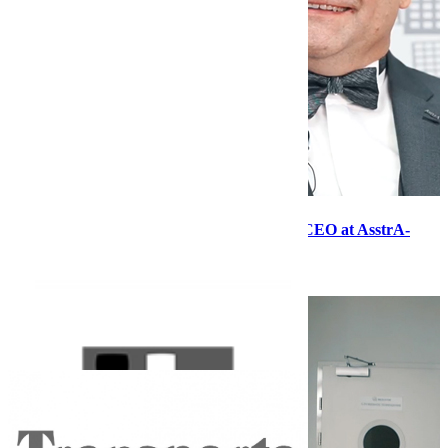
First-person narrative with Dmitry Lagun, CEO at AsstrA-
Associated Traffic AG
28.08.20