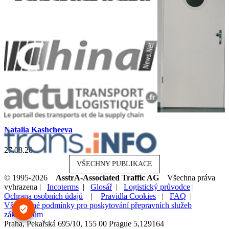
Natalia Kashcheeva
27.08.20
VŠECHNY PUBLIKACE
© 1995-2026
AsstrA-Associated Traffic AG
Všechna práva
vyhrazena |
Incoterms
|
Glosář
|
Logistický průvodce
|
Ochrana osobních údajů
|
Pravidla Cookies
|
FAQ
|
Všeobecné podmínky pro poskytování přepravních služeb
zákazníkům
Praha, Pekařská 695/10, 155 00 Prague 5,
129164