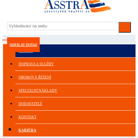
ODESLAT DOTAZ
ASSTRA
DOPRAVA A SLUŽBY
OBOROVÁ ŘEŠENÍ
SPECIÁLNÍ NÁKLADY
DODAVATELÉ
KONTAKT
KARIÉRA