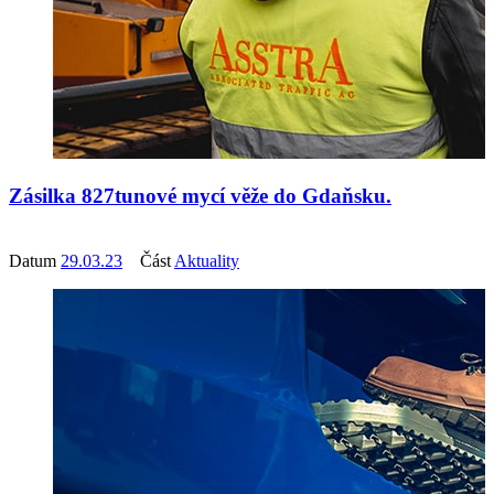
Zásilka 827tunové mycí věže do Gdaňsku.
Datum
29.03.23
Část
Aktuality