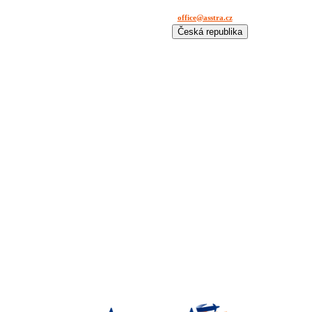
office@asstra.cz
+42 029 630 03 11
Česká republika
International
Deutschland
España
France
Italia
Lietuva
Polska
România
Türkiye
USA
Казахстан
Узбекистан
Україна
中国-中文
საქართველოს
България