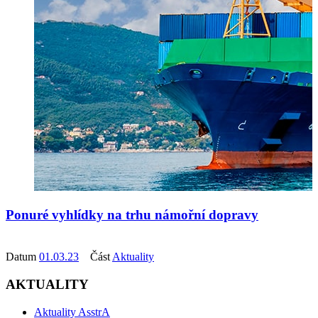
Ponuré vyhlídky na trhu námořní dopravy
Datum
01.03.23
Část
Aktuality
AKTUALITY
Aktuality AsstrA