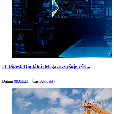
IT Digest: Digitální delegace zvyšuje výsl...
Datum
09.03.23
Část
Aktuality