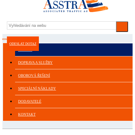
ODESLAT DOTAZ
ASSTRA
DOPRAVA A SLUŽBY
OBOROVÁ ŘEŠENÍ
SPECIÁLNÍ NÁKLADY
DODAVATELÉ
KONTAKT