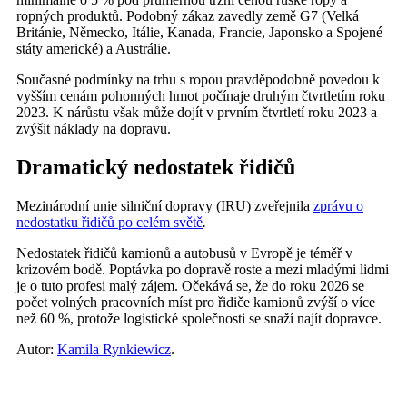
ropných produktů. Podobný zákaz zavedly země G7 (Velká
Británie, Německo, Itálie, Kanada, Francie, Japonsko a Spojené
státy americké) a Austrálie.
Současné podmínky na trhu s ropou pravděpodobně povedou k
vyšším cenám pohonných hmot počínaje druhým čtvrtletím roku
2023. K nárůstu však může dojít v prvním čtvrtletí roku 2023 a
zvýšit náklady na dopravu.
Dramatický nedostatek řidičů
Mezinárodní unie silniční dopravy (IRU) zveřejnila
zprávu o
nedostatku řidičů po celém světě
.
Nedostatek řidičů kamionů a autobusů v Evropě je téměř v
krizovém bodě. Poptávka po dopravě roste a mezi mladými lidmi
je o tuto profesi malý zájem. Očekává se, že do roku 2026 se
počet volných pracovních míst pro řidiče kamionů zvýší o více
než 60 %, protože logistické společnosti se snaží najít dopravce.
Autor:
Kamila Rynkiewicz
.