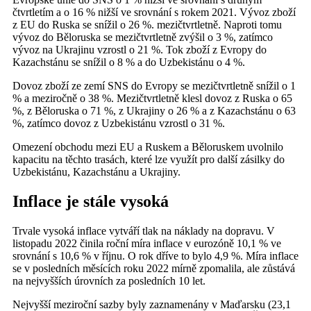
čtvrtletím a o 16 % nižší ve srovnání s rokem 2021. Vývoz zboží
z EU do Ruska se snížil o 26 %. mezičtvrtletně. Naproti tomu
vývoz do Běloruska se mezičtvrtletně zvýšil o 3 %, zatímco
vývoz na Ukrajinu vzrostl o 21 %. Tok zboží z Evropy do
Kazachstánu se snížil o 8 % a do Uzbekistánu o 4 %.
Dovoz zboží ze zemí SNS do Evropy se mezičtvrtletně snížil o 1
% a meziročně o 38 %. Mezičtvrtletně klesl dovoz z Ruska o 65
%, z Běloruska o 71 %, z Ukrajiny o 26 % a z Kazachstánu o 63
%, zatímco dovoz z Uzbekistánu vzrostl o 31 %.
Omezení obchodu mezi EU a Ruskem a Běloruskem uvolnilo
kapacitu na těchto trasách, které lze využít pro další zásilky do
Uzbekistánu, Kazachstánu a Ukrajiny.
Inflace je stále vysoká
Trvale vysoká inflace vytváří tlak na náklady na dopravu. V
listopadu 2022 činila roční míra inflace v eurozóně 10,1 % ve
srovnání s 10,6 % v říjnu. O rok dříve to bylo 4,9 %. Míra inflace
se v posledních měsících roku 2022 mírně zpomalila, ale zůstává
na nejvyšších úrovních za posledních 10 let.
Nejvyšší meziroční sazby byly zaznamenány v Maďarsku (23,1