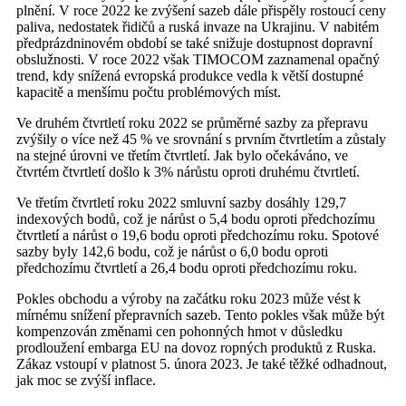
plnění. V roce 2022 ke zvýšení sazeb dále přispěly rostoucí ceny
paliva, nedostatek řidičů a ruská invaze na Ukrajinu. V nabitém
předprázdninovém období se také snižuje dostupnost dopravní
obslužnosti. V roce 2022 však TIMOCOM zaznamenal opačný
trend, kdy snížená evropská produkce vedla k větší dostupné
kapacitě a menšímu počtu problémových míst.
Ve druhém čtvrtletí roku 2022 se průměrné sazby za přepravu
zvýšily o více než 45 % ve srovnání s prvním čtvrtletím a zůstaly
na stejné úrovni ve třetím čtvrtletí. Jak bylo očekáváno, ve
čtvrtém čtvrtletí došlo k 3% nárůstu oproti druhému čtvrtletí.
Ve třetím čtvrtletí roku 2022 smluvní sazby dosáhly 129,7
indexových bodů, což je nárůst o 5,4 bodu oproti předchozímu
čtvrtletí a nárůst o 19,6 bodu oproti předchozímu roku. Spotové
sazby byly 142,6 bodu, což je nárůst o 6,0 bodu oproti
předchozímu čtvrtletí a 26,4 bodu oproti předchozímu roku.
Pokles obchodu a výroby na začátku roku 2023 může vést k
mírnému snížení přepravních sazeb. Tento pokles však může být
kompenzován změnami cen pohonných hmot v důsledku
prodloužení embarga EU na dovoz ropných produktů z Ruska.
Zákaz vstoupí v platnost 5. února 2023. Je také těžké odhadnout,
jak moc se zvýší inflace.