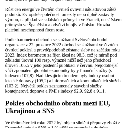
Růst cen energií ve čtvrtém čtvrtletí ovlivnil nákladovou zátěž
podniků. Evropské společnosti omezily nebo úplně zastavily
výrobu, například ve sklářském průmyslu ve Francii, ocelářském
průmyslu ve Španělsku a odvětví hnojiv v Polsku. Hrozba
platební neschopnosti firem roste.
Podle barometru obchodu se službami Světové obchodní
organizace z 22. prosince 2022 obchod se službami ve čtvrtém
čtvrtletí poklesl a pravděpodobně zůstane slabý na začátku roku
2023. Index barometru za říjen klesl na 98,3, což je mírně pod
základní úrovní 100 resp. výrazně nižší než jeho předchozí
úroveň 105,5 v jeho poslední publikaci v červnu. Nejodolnější
vůči zpomalení globální ekonomiky byly finanční služby (s
indexem 107,8). Nad klesajícím trendem byly indexy osobní
letecké dopravy (105,2) a informačních a komunikačních služeb
(103,2). Největší pokles zaznamenaly stavební služby,
kontejnerová doprava a PMI s indexy 92,9, 92,8 a 91,1.
Pokles obchodního obratu mezi EU,
Ukrajinou a SNS
Ve třetím čtvrtletí roku 2022 byl objem silniční přepravy zboží z
Evropské unie do SNS o 1 % nižší ve srovnání s druhým