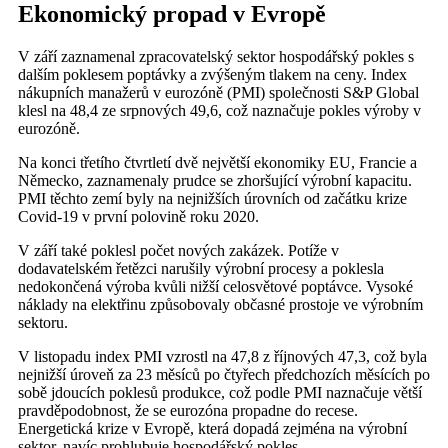
Ekonomický propad v Evropě
V září zaznamenal zpracovatelský sektor hospodářský pokles s
dalším poklesem poptávky a zvýšeným tlakem na ceny. Index
nákupních manažerů v eurozóně (PMI) společnosti S&P Global
klesl na 48,4 ze srpnových 49,6, což naznačuje pokles výroby v
eurozóně.
Na konci třetího čtvrtletí dvě největší ekonomiky EU, Francie a
Německo, zaznamenaly prudce se zhoršující výrobní kapacitu.
PMI těchto zemí byly na nejnižších úrovních od začátku krize
Covid-19 v první polovině roku 2020.
V září také poklesl počet nových zakázek. Potíže v
dodavatelském řetězci narušily výrobní procesy a poklesla
nedokončená výroba kvůli nižší celosvětové poptávce. Vysoké
náklady na elektřinu způsobovaly občasné prostoje ve výrobním
sektoru.
V listopadu index PMI vzrostl na 47,8 z říjnových 47,3, což byla
nejnižší úroveň za 23 měsíců po čtyřech předchozích měsících po
sobě jdoucích poklesů produkce, což podle PMI naznačuje větší
pravděpodobnost, že se eurozóna propadne do recese.
Energetická krize v Evropě, která dopadá zejména na výrobní
sektor, navíc prohlubuje hospodářský pokles.