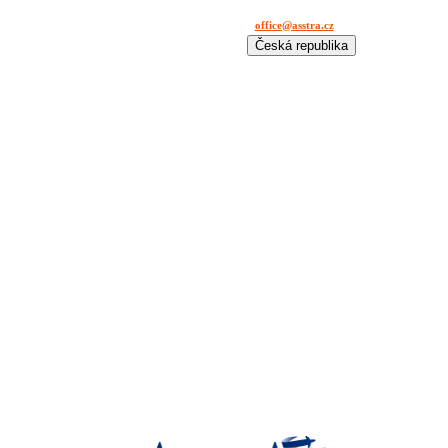
office@asstra.cz
+42 029 630 03 11
Česká republika
International
Deutschland
España
France
Italia
Lietuva
Polska
România
Türkiye
USA
Казахстан
Узбекистан
Україна
中国-中文
საქართველოს
България