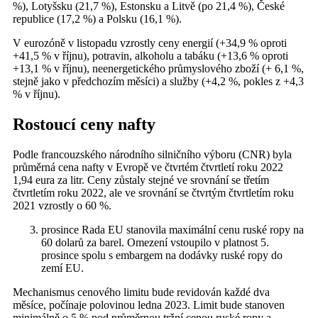
%), Lotyšsku (21,7 %), Estonsku a Litvě (po 21,4 %), České
republice (17,2 %) a Polsku (16,1 %).
V eurozóně v listopadu vzrostly ceny energií (+34,9 % oproti
+41,5 % v říjnu), potravin, alkoholu a tabáku (+13,6 % oproti
+13,1 % v říjnu), neenergetického průmyslového zboží (+ 6,1 %,
stejně jako v předchozím měsíci) a služby (+4,2 %, pokles z +4,3
% v říjnu).
Rostoucí ceny nafty
Podle francouzského národního silničního výboru (CNR) byla
průměrná cena nafty v Evropě ve čtvrtém čtvrtletí roku 2022
1,94 eura za litr. Ceny zůstaly stejné ve srovnání se třetím
čtvrtletím roku 2022, ale ve srovnání se čtvrtým čtvrtletím roku
2021 vzrostly o 60 %.
prosince Rada EU stanovila maximální cenu ruské ropy na
60 dolarů za barel. Omezení vstoupilo v platnost 5.
prosince spolu s embargem na dodávky ruské ropy do
zemí EU.
Mechanismus cenového limitu bude revidován každé dva
měsíce, počínaje polovinou ledna 2023. Limit bude stanoven
minimálně o 5 % pod průměrnou tržní cenou ruské ropy a