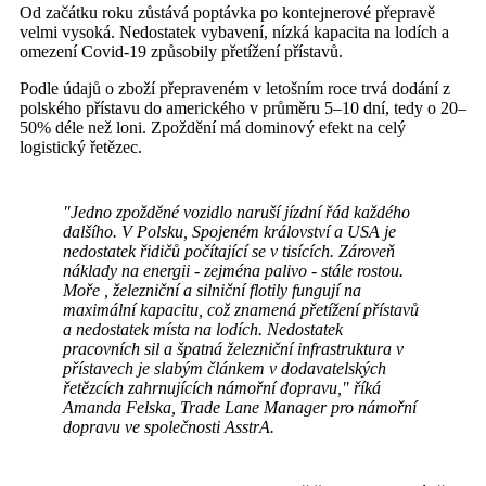
Od začátku roku zůstává poptávka po kontejnerové přepravě
velmi vysoká. Nedostatek vybavení, nízká kapacita na lodích a
omezení Covid-19 způsobily přetížení přístavů.
Podle údajů o zboží přepraveném v letošním roce trvá dodání z
polského přístavu do amerického v průměru 5–10 dní, tedy o 20–
50% déle než loni. Zpoždění má dominový efekt na celý
logistický řetězec.
"Jedno zpožděné vozidlo naruší jízdní řád každého
dalšího. V Polsku, Spojeném království a USA je
nedostatek řidičů počítající se v tisících. Zároveň
náklady na energii - zejména palivo - stále rostou.
Moře , železniční a silniční flotily fungují na
maximální kapacitu, což znamená přetížení přístavů
a nedostatek místa na lodích. Nedostatek
pracovních sil a špatná železniční infrastruktura v
přístavech je slabým článkem v dodavatelských
řetězcích zahrnujících námořní dopravu,"
říká
Amanda Felska, Trade Lane Manager pro námořní
dopravu ve společnosti AsstrA.