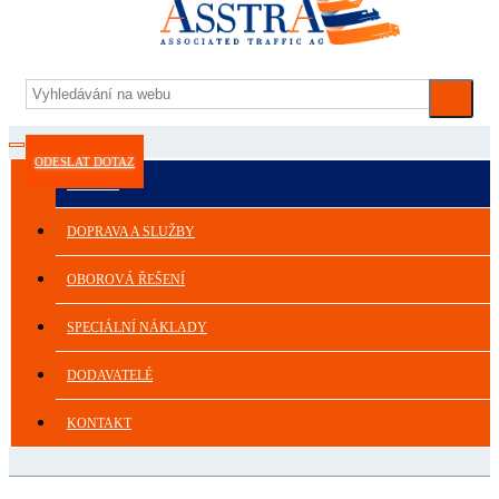
ODESLAT DOTAZ
ASSTRA
DOPRAVA A SLUŽBY
OBOROVÁ ŘEŠENÍ
SPECIÁLNÍ NÁKLADY
DODAVATELÉ
KONTAKT