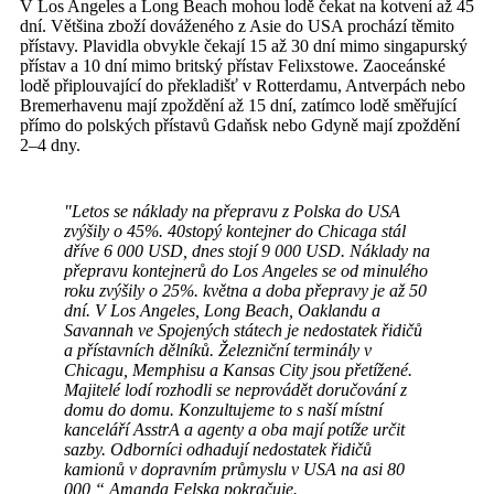
V Los Angeles a Long Beach mohou lodě čekat na kotvení až 45
dní. Většina zboží dováženého z Asie do USA prochází těmito
přístavy. Plavidla obvykle čekají 15 až 30 dní mimo singapurský
přístav a 10 dní mimo britský přístav Felixstowe. Zaoceánské
lodě připlouvající do překladišť v Rotterdamu, Antverpách nebo
Bremerhavenu mají zpoždění až 15 dní, zatímco lodě směřující
přímo do polských přístavů Gdaňsk nebo Gdyně mají zpoždění
2–4 dny.
"Letos se náklady na přepravu z Polska do USA
zvýšily o 45%. 40stopý kontejner do Chicaga stál
dříve 6 000 USD, dnes stojí 9 000 USD. Náklady na
přepravu kontejnerů do Los Angeles se od minulého
roku zvýšily o 25%. května a doba přepravy je až 50
dní. V Los Angeles, Long Beach, Oaklandu a
Savannah ve Spojených státech je nedostatek řidičů
a přístavních dělníků. Železniční terminály v
Chicagu, Memphisu a Kansas City jsou přetížené.
Majitelé lodí rozhodli se neprovádět doručování z
domu do domu. Konzultujeme to s naší místní
kanceláří AsstrA a agenty a oba mají potíže určit
sazby. Odborníci odhadují nedostatek řidičů
kamionů v dopravním průmyslu v USA na asi 80
000,“
Amanda Felska pokračuje.