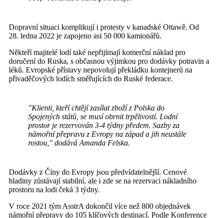
Dopravní situaci komplikují i protesty v kanadské Ottawě. Od
28. ledna 2022 je zapojeno asi 50 000 kamionářů.
Někteří majitelé lodí také nepřijímají komerční náklad pro
doručení do Ruska, s občasnou výjimkou pro dodávky potravin a
léků. Evropské přístavy nepovolují překládku kontejnerů na
přivaděčových lodích směřujících do Ruské federace.
"Klienti, kteří chtějí zasílat zboží z Polska do
Spojených států, se musí obrnit trpělivostí. Lodní
prostor je rezervován 3-4 týdny předem. Sazby za
námořní přepravu z Evropy na západ a jih neustále
rostou,"
dodává Amanda Felska.
Dodávky z Číny do Evropy jsou předvídatelnější. Cenové
hladiny zůstávají stabilní, ale i zde se na rezervaci nákladního
prostoru na lodi čeká 3 týdny.
V roce 2021 tým AsstrA dokončil více než 800 objednávek
námořní přepravy do 105 klíčových destinací. Podle Konference