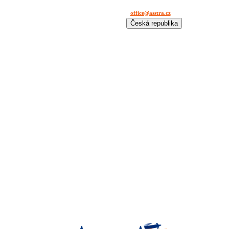
office@asstra.cz
+42 029 630 03 11
Česká republika
International
Deutschland
España
France
Italia
Lietuva
Polska
România
Türkiye
USA
Казахстан
Узбекистан
Україна
中国-中文
საქართველოს
България